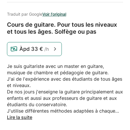
Traduit par Google
Voir l'original
Cours de guitare.
Pour tous les niveaux
et tous les âges.
Solfège ou pas
Àpd
33 €
/h
Je suis guitariste avec un master en guitare,
musique de chambre et pédagogie de guitare.
J'ai de l'expérience avec des étudiants de tous âges
et niveaux.
De nos jours j'enseigne la guitare principalement aux
enfants et aussi aux professeurs de guitare et aux
étudiants du conservatoire.
J'utilise différentes méthodes adaptées à chaque
élève. Alors, des amateurs, débutants aux
Lire la suite
professionnels, tous sont les bienvenus!