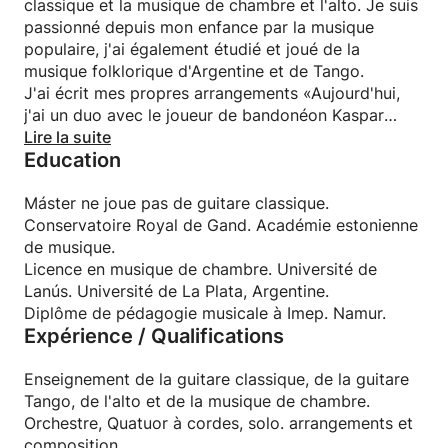
classique et la musique de chambre et l'alto. Je suis
passionné depuis mon enfance par la musique
populaire, j'ai également étudié et joué de la
musique folklorique d'Argentine et de Tango.
J'ai écrit mes propres arrangements «Aujourd'hui,
j'ai un duo avec le joueur de bandonéon Kaspar
Uljas (Est). J'ai accompagné des chœurs de
Lire la suite
Education
chanteurs et aussi d'autres ensembles. J'enseigne
dans une école de musique à Bruxelles.
Máster ne joue pas de guitare classique.
Conservatoire Royal de Gand. Académie estonienne
de musique.
Licence en musique de chambre. Université de
Lanús. Université de La Plata, Argentine.
Diplôme de pédagogie musicale à Imep. Namur.
Expérience / Qualifications
Enseignement de la guitare classique, de la guitare
Tango, de l'alto et de la musique de chambre.
Orchestre, Quatuor à cordes, solo. arrangements et
composition