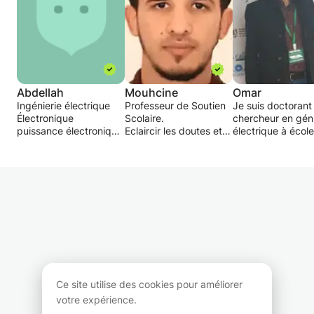
Abdellah
Mouhcine
Omar
Ingénierie électrique
Professeur de Soutien
Je suis doctorant
Électronique
Scolaire.
chercheur en gén
puissance électronique
Eclaircir les doutes et
électrique à école
entraînement du
incompréhensions des
mohamedia d'ingé
moteur
étudiants ayant des
, je donne des co
circuit électrique
difficultés
ingénierie électri
énergie renouvelable
Je possède des
domicile ou en li
automatisation
méthodes efficaces
pour le supérieur,
entraînement
appliquées pour
que ce soit pour 
électrique
l’enseignement.
remise à niveau, 
contrôle industriel
J’ai les compétences et
aide pour un devo
transformateur
les connaissances
difficile, un exam
énergie électrique
nécessaires pour vous
une préparation 
haute tension
aider au niveau des
concours, un suiv
faible volatge
matières suivant :
l'année, quelque s
Ce site utilise des cookies pour améliorer
simulation
- Mathématique
votre niveau, je 
votre expérience.
calcul
- Génie Mécanique
déplace sur