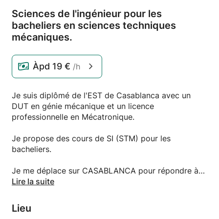
Sciences de l'ingénieur pour les
bacheliers en sciences techniques
mécaniques.
Àpd
19 €
/h
Je suis diplômé de l'EST de Casablanca avec un
DUT en génie mécanique et un licence
professionnelle en Mécatronique.
Je propose des cours de SI (STM) pour les
bacheliers.
Je me déplace sur CASABLANCA pour répondre à
vos attentes.
Lire la suite
N'hésitez pas à me contacter pour plus de
renseignements.
Lieu