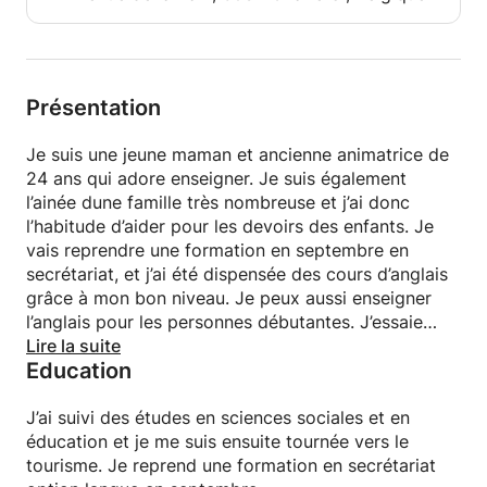
jeux et de la musique (alphabet en chanson, chiffres
en chanson, Jacques a dit en anglais pour
apprendre les parties du corps, comptines connues
pour enfants en anglais,...).
Présentation
Je suis une jeune maman et ancienne animatrice de
24 ans qui adore enseigner. Je suis également
l’ainée dune famille très nombreuse et j’ai donc
l’habitude d’aider pour les devoirs des enfants. Je
vais reprendre une formation en septembre en
secrétariat, et j’ai été dispensée des cours d’anglais
grâce à mon bon niveau. Je peux aussi enseigner
l’anglais pour les personnes débutantes. J’essaie
toujours de mettre les élèves à l’aise et je privilégie
Lire la suite
Education
l’amusement avec l’apprentissage pour les plus
jeunes enfants.
J’ai suivi des études en sciences sociales et en
éducation et je me suis ensuite tournée vers le
tourisme. Je reprend une formation en secrétariat