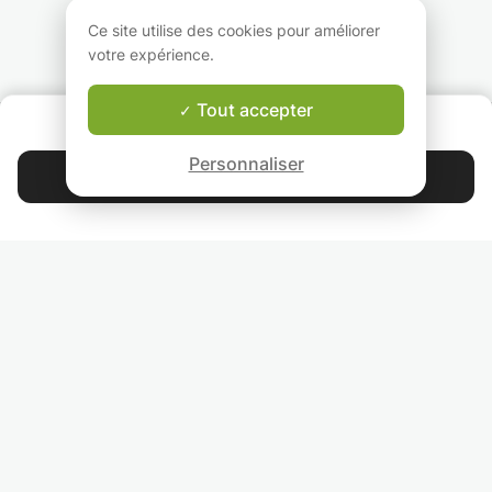
matière à déterminer
dans ces 2 branches.
compréhension à
en fonction de l'élève.
l'audition de l'an
Ce site utilise des cookies pour améliorer
néerlandais, inclu
votre expérience.
besoin les points
théoriques nécess
Chaque leçon est
Tout accepter
QUI SOMMES-NOUS ?
construite avec
Garantie Le-Bon-Prof
l'apprenant en vu
Personnaliser
objectif précis à
Contacter Nadege
atteindre.
Je m'efforce de li
4.9
44 392
étoiles
avis
un feedback préci
fin de chaque cou
Lisez nos avis
N'hésitez pas à 
contacter pour pl
renseignements.
RETROUVEZ-NOUS
INVITEZ VOS AMIS
COURS PARTICULIERS DANS VOTRE PAYS :
TROUVER UN PROF PARTICULIER DANS VOTRE VILLE :