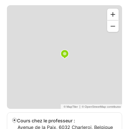
- L'individu
- Le caractère
- Les émotions
- Le corps humain
- Les vêtements
- La nourriture
- La maison
- La ville
- Les animaux
- Géographie
- Se déplacer
- La vie professionnelle
- La météo
- Date et heure
- Chiffres et nombres
- ....
|
Bien évidemment, selon votre but d'apprentissage,
je peux axer mes cours sur un sujet bien particulier.
Cours chez le professeur
:
Avenue de la Paix, 6032 Charleroi, Belgique
Pour les enfants, selon l'âge, j'utilise la méthode du