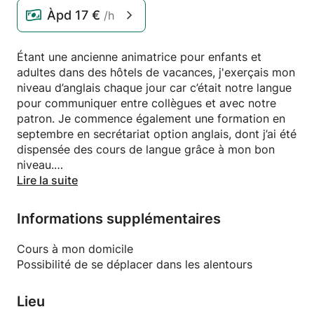
Àpd
17 €
/h
Étant une ancienne animatrice pour enfants et
adultes dans des hôtels de vacances, j'exerçais mon
niveau d’anglais chaque jour car c’était notre langue
pour communiquer entre collègues et avec notre
patron. Je commence également une formation en
septembre en secrétariat option anglais, dont j’ai été
dispensée des cours de langue grâce à mon bon
niveau.
Lire la suite
Expérience : J'enseigne déjà l'anglais à une famille
entière.
Informations supplémentaires
Voici en grosse partie mon programme
Cours à mon domicile
d'apprentissage :
Possibilité de se déplacer dans les alentours
- La prononciation
Lieu
- Présentation