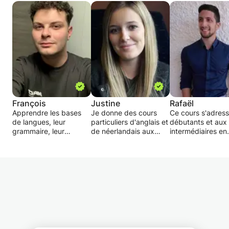
François
Justine
Rafaël
Apprendre les bases
Je donne des cours
Ce cours s'adres
de langues, leur
particuliers d'anglais et
débutants et aux
grammaire, leur
de néerlandais aux
intermédiaires en
orthographe et leur
élèves de la 1ère à la
anglais et/ou
conjugaison entre
3ème secondaire.
néerlandais, du n
autres. Aider à la
Etant titulaire du
A1 à B2. Je l'ada
compréhension de
diplôme AESI langues
profil de chacun 
textes adaptés dans la
germaniques depuis
avoir évalué les
langue. Si besoin,
2016, et travaillant
facultés présente
compréhension orale
depuis 2 ans dans
les points à renfo
par le biais de
l'enseignement, je suis
Le cours est
l'immersion.
en mesure d'aider les
principalement ax
Disponibilités et
élèves en difficultés
la pratique orale e