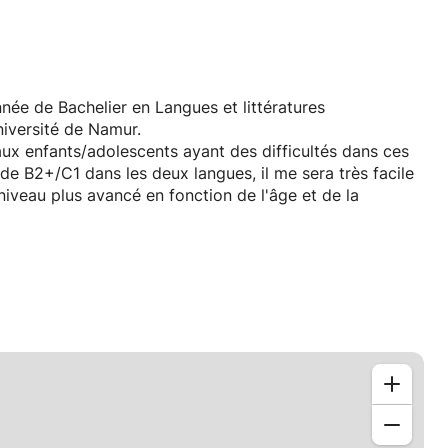
née de Bachelier en Langues et littératures
niversité de Namur.
aux enfants/adolescents ayant des difficultés dans ces
e B2+/C1 dans les deux langues, il me sera très facile
iveau plus avancé en fonction de l'âge et de la
ère donc donner cours à mon domicile. Si cela n'est
e déplacer mais avec des frais supplémentaires. Merci