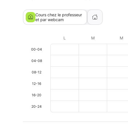
Cours chez le professeur
et par webcam
L
M
M
00-04
04-08
08-12
12-16
16-20
20-24