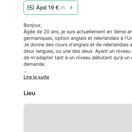
Àpd
19 €
/h
Bonjour,
Âgée de 20 ans, je suis actuellement en 3ème an
germaniques, option anglais et néerlandais à l'U
Je donne des cours d'anglais et de néerlandais 
deux langues, ou une des deux. Ayant un niveau d
de m'adapter tant à un niveau débutant qu'à un n
demande.
Je ne dispose pas toujours d'une voiture et préf
Lire la suite
vraiment pas possible pour vous, j'accepte de m
de votre compréhension.
Lieu