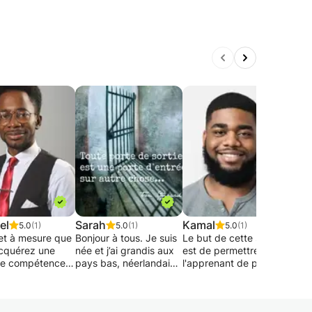
el
Sarah
Kamal
Mor
5.0
(1)
5.0
(1)
5.0
(1)
 et à mesure que
Bonjour à tous. Je suis
Le but de cette session
Vous
cquérez une
née et j’ai grandis aux
est de permettre à
angl
le compétence
pays bas, néerlandais
l'apprenant de parler
? No
iorez la
c’est ma langue
en Anglais, de
en l
ence d'une
maternelle donc je fait
comprendre son
pour
le compétence
d’enseignement depuis
principe et en quoi il
du n