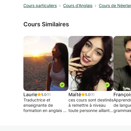
Cours particuliers
Cours d'Anglais
Cours de Néerla
Cours Similaires
Laurie
Maïté
Françoi
5.0
(1)
5.0
(1)
Traductrice et
ces cours sont destinés
Apprendr
enseignante de
à remettre à niveau
de langue
formation en anglais et
toute personne aillant
grammair
italien, je donne des
des difficultés que ce
orthograp
cours particuliers dans
soit en anglais ou en
conjugai
ces deux langues (aux
français. Il est
autres. A