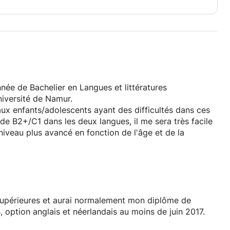
née de Bachelier en Langues et littératures
niversité de Namur.
aux enfants/adolescents ayant des difficultés dans ces
e B2+/C1 dans les deux langues, il me sera très facile
iveau plus avancé en fonction de l'âge et de la
ère donc donner cours à mon domicile. Si cela n'est
e déplacer mais avec des frais supplémentaires. Merci
Supérieures et aurai normalement mon diplôme de
, option anglais et néerlandais au moins de juin 2017.