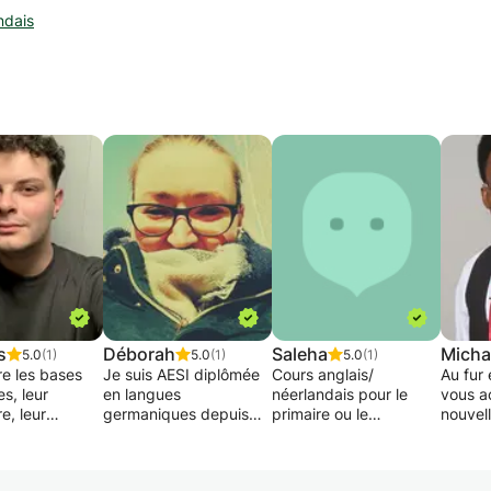
ndais
s
Déborah
Saleha
Micha
5.0
(1)
5.0
(1)
5.0
(1)
e les bases
Je suis AESI diplômée
Cours anglais/
Au fur
s, leur
en langues
néerlandais pour le
vous a
e, leur
germaniques depuis
primaire ou le
nouvel
he et leur
2003.
secondaire inférieur.
ou amél
son entre
J'ai commencé à
Apprendre à
compét
ider à la
travailler à Bruxelles et
apprendre et à mieux
nouvel