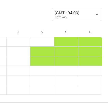
(GMT -04:00)
New York
J
V
S
D