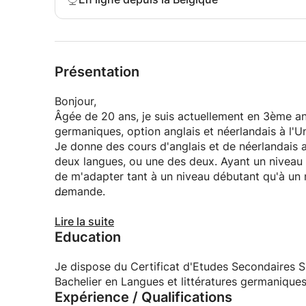
Présentation
Bonjour,
Âgée de 20 ans, je suis actuellement en 3ème an
germaniques, option anglais et néerlandais à l'U
Je donne des cours d'anglais et de néerlandais 
deux langues, ou une des deux. Ayant un niveau d
de m'adapter tant à un niveau débutant qu'à un n
demande.
Je ne dispose pas toujours d'une voiture et préf
Lire la suite
Education
vraiment pas possible pour vous, j'accepte de m
de votre compréhension.
Je dispose du Certificat d'Etudes Secondaires 
Bachelier en Langues et littératures germaniques
Expérience / Qualifications