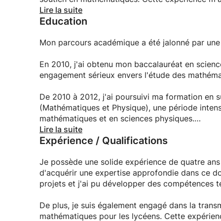
cultiver et renforcer les compétences mathémati
Lire la suite
Education
des mathématiques.
Je considère que l'enseignement est une vocatio
Mon parcours académique a été jalonné par une sé
de penseurs et de résolveurs de problèmes. Mon
rechercher constamment des moyens innovants p
En 2010, j'ai obtenu mon baccalauréat en scie
accessible et passionnant.
engagement sérieux envers l'étude des mathéma
En résumé, je suis convaincu de ma capacité à 
De 2010 à 2012, j'ai poursuivi ma formation en su
mathématiques, grâce à mon expérience, mon dév
(Mathématiques et Physique), une période intens
prêt à relever le défi de contribuer activement a
mathématiques et en sciences physiques.
concrétiser leur plein potentiel mathématique.
Lire la suite
Expérience / Qualifications
Après avoir réussi les classes préparatoires, j'ai
2015. Cette étape a été essentielle pour dével
domaine de l'ingénierie.
Je possède une solide expérience de quatre ans 
d'acquérir une expertise approfondie dans ce dom
Maintenant, fort de mon parcours académique so
projets et j'ai pu développer des compétences t
projette de poursuivre mes études en entrepren
spécialisation dans les équations différentielles
De plus, je suis également engagé dans la trans
mathématique et d'approfondir mes connaissan
mathématiques pour les lycéens. Cette expérie