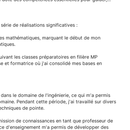
ques des lycéens, quel que soit le domaine spécifique
n, une opportunité de façonner les futures générations
rie de réalisations significatives :
 engagement envers cette noble cause m'incite à
our rendre l'apprentissage des mathématiques plus
nces mathématiques, marquant le début de mon
tiques.
fournir un soutien pédagogique exceptionnel en
ivant les classes préparatoires en filière MP
ouement et ma passion pour cette discipline. Je suis
e et formatrice où j'ai consolidé mes bases en
u succès éducatif des lycéens et à les aider à
 intégré le cycle ingénieur d'État en 2012, et ce jusqu'en
opper des compétences techniques avancées dans le
dans le domaine de l'ingénierie, ce qui m'a permis
aine. Pendant cette période, j'ai travaillé sur divers
lide et de ma passion pour les mathématiques, je
echniques de pointe.
ant un doctorat en mathématiques, avec une
. Mon ambition est de contribuer à la recherche
mission de connaissances en tant que professeur de
ces dans ce domaine passionnant.
nce d'enseignement m'a permis de développer des