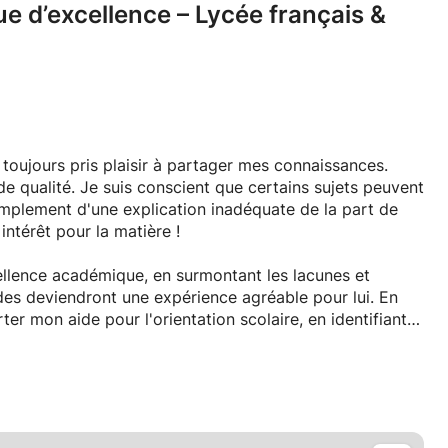
d’excellence – Lycée français &
 toujours pris plaisir à partager mes connaissances.
e qualité. Je suis conscient que certains sujets peuvent
mplement d'une explication inadéquate de la part de
intérêt pour la matière !
ellence académique, en surmontant les lacunes et
udes deviendront une expérience agréable pour lui. En
r mon aide pour l'orientation scolaire, en identifiant
ntages et les bénéfices d'une ambition éducative
 étapes suivantes :