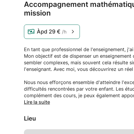
Accompagnement mathématique 
mission
Àpd
29 €
/h
En tant que professionnel de l'enseignement, j'ai
Mon objectif est de dispenser un enseignement d
sembler complexes, mais souvent cela résulte si
l'enseignant. Avec moi, vous découvrirez un réel 
Nous nous efforçons ensemble d'atteindre l'exc
difficultés rencontrées par votre enfant. Les ét
complément des cours, je peux également apporte
ses préférences et en mettant en valeur les ava
Lire la suite
épanouissante.
Lieu
Les séances se déroulent généralement selon les