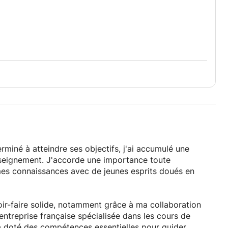
ntacter. Je serai ravi de vous aider.
rminé à atteindre ses objectifs, j'ai accumulé une
nseignement. J'accorde une importance toute
 mes connaissances avec de jeunes esprits doués en
ir-faire solide, notamment grâce à ma collaboration
ntreprise française spécialisée dans les cours de
 doté des compétences essentielles pour guider,