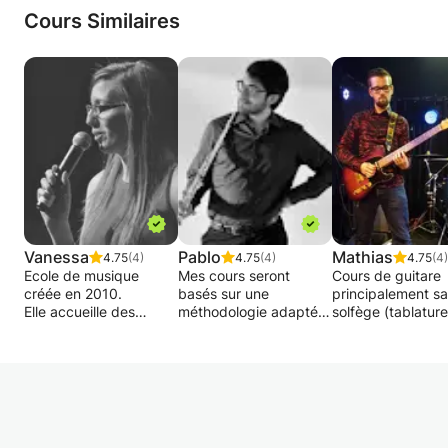
Cours Similaires
Vanessa
Pablo
Mathias
4.75
(4)
4.75
(4)
4.75
(4)
Ecole de musique
Mes cours seront
Cours de guitare
créée en 2010.
basés sur une
principalement s
Elle accueille des
méthodologie adaptée
solfège (tablature
élèves de tous âges (à
à chaque élève, en
pour débutants e
partir de 3 ans) et de
fonction de son âge,
niveaux intermédi
tous niveaux.
de ses envies et de ses
Pédagogie adapt
Nous proposons des
demandes.
l'élève, à son niv
cours de piano,
Les cours s'adressent à
son âge et à ses
guitare/basse, batterie,
tous les niveaux et tous
préférences musi
chant, tambour
les âges. Il n'est jamais
(tous styles). Il es