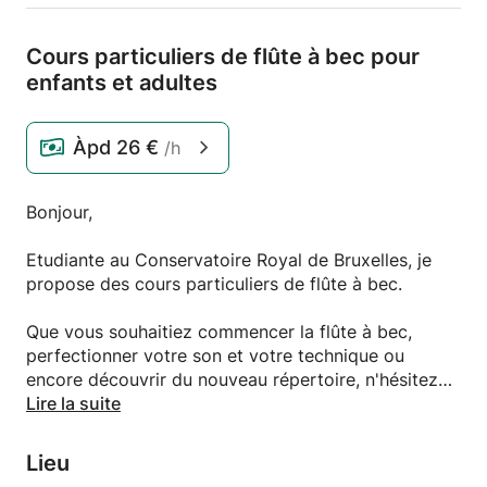
Cours particuliers de flûte à bec pour
enfants et adultes
Àpd
26 €
/h
Bonjour,
Etudiante au Conservatoire Royal de Bruxelles, je
propose des cours particuliers de flûte à bec.
Que vous souhaitiez commencer la flûte à bec,
perfectionner votre son et votre technique ou
encore découvrir du nouveau répertoire, n'hésitez
pas ! Mes cours sont ouverts à tous, peu importe
Lire la suite
votre age ou votre niveau.
L'élève est libre de choisir ce qu'il souhaite jouer :
Lieu
musique populaire, actuelle, répertoire classique, ...