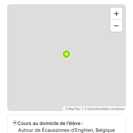
tous les styles sont bienvenus !
Je me déplace à Bruxelles du lundi au vendredi et
donne cours chez moi, à Ecaussinnes le weekend.
J'espère vous rencontrer bientôt afin de pouvoir
partager avec vous ma passion pour ce bel
instrument !
Au plaisir de vous lire et de vous rencontrer !
|
Cours au domicile de l'élève
:
Autour de Écaussinnes-d’Enghien, Belgique