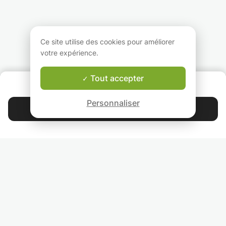
écossais, éveil musical,
trop tard pour
nécessaire de
saxophone, trompette,
commencer !
posséder sa prop
Clarinette, flûte,
En tant que professeur,
guitare (électriqu
coaching de groupes
je souhaite créer une
classique ou folk)
L'apprentissage ne
atmosphère
nous disposons d
Ce site utilise des cookies pour améliorer
nécessite aucune base
d'apprentissage
matériel sur place
votre expérience.
de solfège ni aucune
agréable où chaque
également.
connaissance préalable
élève s'épanouit.
Des cours par w
de l'instrument.
avec support de
Tout accepter
QUI SOMMES-NOUS ?
cours/videos sont
Garantie Le-Bon-Prof
A bientôt ;)
possibles égalem
Personnaliser
mais il faudra que
Contacter Maureen
l'élève dispose d
matériel
4.9
44 399
étoiles
avis
nécessaire/conne
correcte pour pou
suivre au mieux l
Lisez nos avis
cours.
Les horaires
disponibles peuv
RETROUVEZ-NOUS
varier par rappor
tableau, n'hésite
INVITEZ VOS AMIS
à me contacter p
vérifier les
COURS PARTICULIERS DANS VOTRE PAYS :
disponibilités! :)