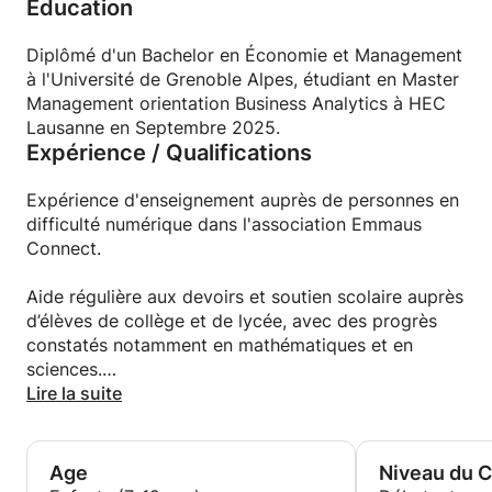
Education
✅ Maturité obtenue (avec spécialités en Maths /
Physique-Chimie) mention Bien
✅ Bachelor en Économie et Management obtenu
Diplômé d'un Bachelor en Économie et Management
mention Assez Bien
à l'Université de Grenoble Alpes, étudiant en Master
✅ Méthodologie adaptée au niveau et aux besoins
Management orientation Business Analytics à HEC
de chaque élève
Lausanne en Septembre 2025.
Expérience / Qualifications
✅ Révisions structurées, explications claires et
exercices progressifs
✅ Accompagnement pour améliorer les résultats et
Expérience d'enseignement auprès de personnes en
la confiance
difficulté numérique dans l'association Emmaus
Connect.
Disponible en présentiel (canton de Vaud) ou en
ligne.
Aide régulière aux devoirs et soutien scolaire auprès
d’élèves de collège et de lycée, avec des progrès
constatés notamment en mathématiques et en
sciences.
Lire la suite
Expérience d’accompagnement méthodologique :
organisation des révisions, préparation aux examens
et conseils pratiques pour gagner en efficacité.
Age
Niveau du 