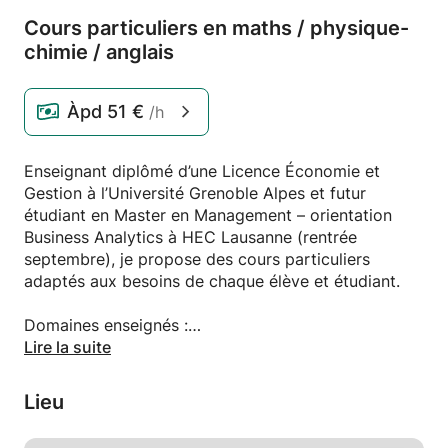
Cours particuliers en maths /
physique-
chimie /
anglais
Àpd
51 €
/h
Enseignant diplômé d’une Licence Économie et
Gestion à l’Université Grenoble Alpes et futur
étudiant en Master en Management – orientation
Business Analytics à HEC Lausanne (rentrée
septembre), je propose des cours particuliers
adaptés aux besoins de chaque élève et étudiant.
Domaines enseignés :
• Mathématiques et Physique-Chimie (niveau
Lire la suite
secondaire : maturité / lycée) : consolidation des
bases, soutien régulier, approfondissement et
Lieu
préparation aux examens (maturité, bac, contrôles).
• Mathématiques niveau universitaire (Licence