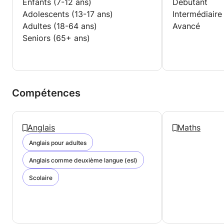
Enfants (7-12 ans)
Débutant
Expérience d’accompagnement méthodologique :
Adolescents (13-17 ans)
Intermédiaire
organisation des révisions, préparation aux examens
Adultes (18-64 ans)
Avancé
et conseils pratiques pour gagner en efficacité.
Seniors (65+ ans)
Compétences
Anglais
Maths
Anglais pour adultes
Anglais comme deuxième langue (esl)
Scolaire