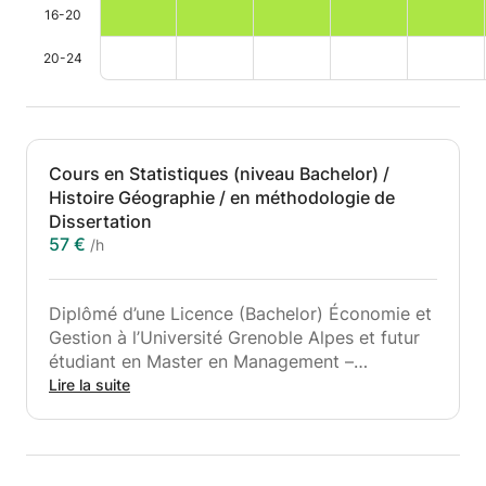
16-20
20-24
Cours en Statistiques (niveau Bachelor) /
Histoire Géographie / en méthodologie de
Dissertation
57 €
/h
Diplômé d’une Licence (Bachelor) Économie et
Gestion à l’Université Grenoble Alpes et futur
étudiant en Master en Management –
orientation Business Analytics à HEC
Lire la suite
Lausanne, je propose un accompagnement
ciblé et individualisé dans trois domaines :
Statistiques (niveau Bachelor / Licence)