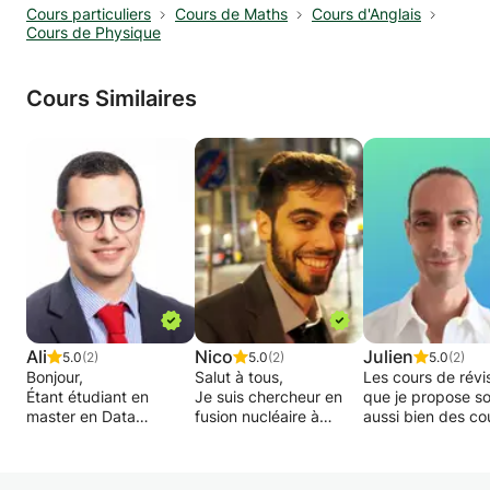
Cours particuliers
Cours de Maths
Cours d'Anglais
• Aide à la compréhension des concepts
Cours de Physique
fondamentaux (probabilités, inférence,
régressions, tests statistiques).
• Exercices pratiques pour maîtriser les
Cours Similaires
méthodes quantitatives utilisées en économie,
gestion et sciences sociales.
• Préparation aux examens et mise en place
de fiches de révision.
Histoire-Géographie (niveau secondaire /
maturité / lycée)
• Consolidation des connaissances et
préparation aux épreuves écrites et orales.
• Méthodologie de l’analyse de documents,
cartographie et rédaction de compositions
Ali
Nico
Julien
5.0
(2)
5.0
(2)
5.0
(2)
Bonjour,
Salut à tous,
Les cours de révi
structurées.
Étant étudiant en
Je suis chercheur en
que je propose s
• Approfondissement des grands thèmes
master en Data
fusion nucléaire à
aussi bien des co
historiques et géopolitiques.
Science à l'École
l'EPFL. Après un
ponctuels pour te
Polytechnique Fédérale
doctorat à l'EPFL, un
permettre de révi
Méthodologie de la Dissertation (toutes
de Lausanne, je vous
master à l'ETH Zurich
des questions pré