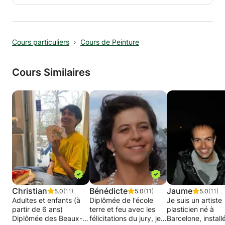
primaire à l'enseignement universitaire. je peux
votre maison ou de votre appartement.
sur demande y ajouter des éléments de culture
française, on peut aussi étudier des textes de
littérature ensemble, traiter des sujets
Cours particuliers
Cours de Peinture
d'actualité et de sciences politiques.
Cours Similaires
Christian
Bénédicte
Jaume
5.0
(11)
5.0
(11)
5.0
(11)
Adultes et enfants (à
Diplômée de l'école
Je suis un artiste
partir de 6 ans)
terre et feu avec les
plasticien né à
Diplômée des Beaux-
félicitations du jury, je
Barcelone, install