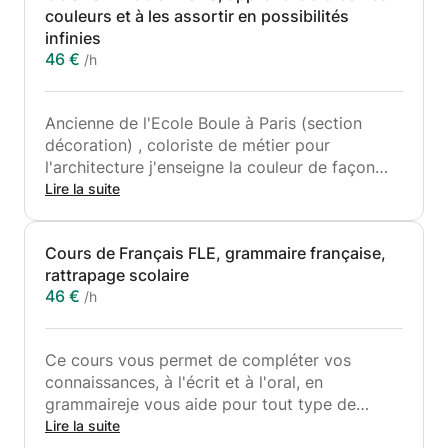
couleurs et à les assortir en possibilités
infinies
46 €
/h
Ancienne de l'Ecole Boule à Paris (section
décoration) , coloriste de métier pour
l'architecture j'enseigne la couleur de façon
transversale.
Lire la suite
Je vous apprends les mélange de couleurs et à
assortir les couleurs, a peindre des gammes de
Cours de Français FLE, grammaire française,
couleurs, j'enseigne aussi la symbolique des
rattrapage scolaire
couleurs et l'histoire des couleurs dans
46 €
/h
différents domaines comme la Haute Couture,
Le design, l'Histoire de l'Art, la décoration
d'intérieur.
Ce cours vous permet de compléter vos
J'enseigne aussi de façon approfondie chaque
connaissances, à l'écrit et à l'oral, en
couleur ( Bleu, Rouge, Vert, Jaune, Rose, blanc
grammaireje vous aide pour tout type de
et Noir), son histoire et sa symbolique.
préparation d'examen. de l'enseignement
Lire la suite
Je vous aide aussi à choisir les couleurs de