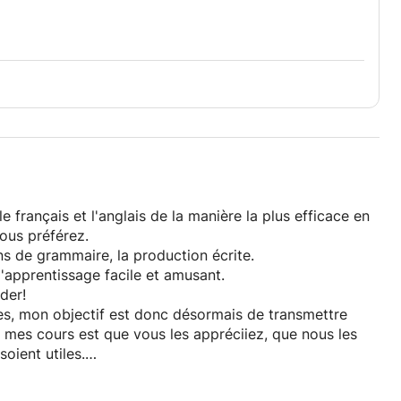
 français et l'anglais de la manière la plus efficace en
ous préférez.
ns de grammaire, la production écrite.
l'apprentissage facile et amusant.
der!
es, mon objectif est donc désormais de transmettre
e mes cours est que vous les appréciiez, que nous les
soient utiles.
 dans l'une de ces langues, n'hésitez pas à me