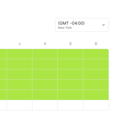
(GMT -04:00)
New York
J
V
S
D