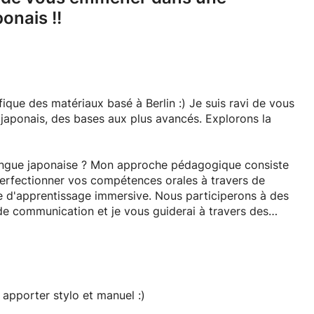
onais !!
ifique des matériaux basé à Berlin :) Je suis ravi de vous
aponais, des bases aux plus avancés. Explorons la
langue japonaise ? Mon approche pédagogique consiste
t perfectionner vos compétences orales à travers de
ce d'apprentissage immersive. Nous participerons à des
e communication et je vous guiderai à travers des
pliquer vos compétences. Apprenons en intégrant la
 voyage non seulement éducatif, mais véritablement
 apporter stylo et manuel :)