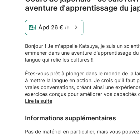
aventure d'apprentissage du jap
Àpd
26 €
/h
Bonjour ! Je m'appelle Katsuya, je suis un scient
emmener dans une aventure d'apprentissage du j
langue qui relie les cultures !!
Êtes-vous prêt à plonger dans le monde de la 
à mettre la langue en action. Je crois qu'il fau
vraies conversations, créant ainsi une expérien
exercices conçus pour améliorer vos capacités d
scénarios pratiques et réels où vous pourrez ap
Lire la suite
langue dans son contexte naturel, rendant votre
enrichissant.
Informations supplémentaires
Pas de matériel en particulier, mais vous pouvez