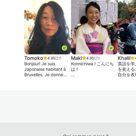
Tomoko
Maki
Khalil
4.95
(21)
4.95
(21)
Bonjour! Je suis
Konnichiwa ! こんにち
英語を学
Japonaise habitant à
は !
を覚える
Bruxelles. Je donne
自分を表
des cours de japonais
Vous allez voyager au
ることで
depuis 18 ans à
Japon ? Vous aimez les
Dans mes
domicile et dans une
Mangas ? La culture et
apprendr
école. Je suis titulaire
la langue japonaise
anglais n
de diplômes de
vous attirent mais vous
et avec 
sciences du langage.
n’avez jamais osé
étape pa
Je fais des cours sur
commencer ?
mesure: grammaire,
Au contraire, vous avez
Nous no
conversation, écriture,
déjà de bonnes bases
concentre
lecture, etc. Je
et voulez passer
• 💬 Prat
m’adapte aux attentes
l'examen de JLPT ? Ou
conversa