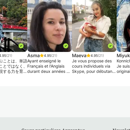
Asma
Maeva
Miyuk
4.95
(21)
4.95
(21)
4.95
(21)
ぶことは、単語
Ayant enseigné le
Je vous propose des
Konnic
ことではなく、
Français et l'Anglais
cours individuels via
Je suis
現する力を育て
durant deux années au
Skype, pour débutant
origina
す.
Japon, je souhaite
ou faux débutant.
vis act
 cours, vous
proposer mon
Genève
ez à parler
expertise et aider les
Les cours sont basés
J'ensei
aturellement
individus à progresser
sur les livres Minna no
japona
assurance,
sans aucune
Nihongo et seront
propos
r étape.
frustration, pression ou
adaptés à vos
des cou
surcharge. Ce que je
objectifs, que ce soit
de jap
us
propose aux adultes
pour préparer un
débuta
rons sur :
(de tout catégorie:
voyage, un working
incluan
ique de
femmes au foyer,
holiday, le
l'appr
tions
professionnels,
baccalauréat , le JLPT
Après 