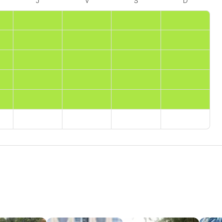
J
V
S
D