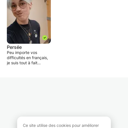
Persée
Peu importe vos
difficultés en français,
je suis tout à fait
qualifié pour vous aider
à les surmonter ! Que
ce soit en français,
français langue
étrangère ou latin et
peu importe votre
niveau, je suis motivé
et prêt à adapter au
mieux ma pédagogie à
vos besoins ; le tout
dans un cadre on-ne-
peut-plus bienveillant !
Ce site utilise des cookies pour améliorer