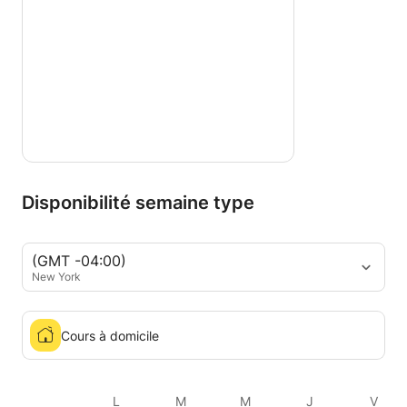
Disponibilité semaine type
(GMT -04:00)
New York
Cours à domicile
L
M
M
J
V