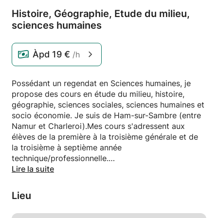
Histoire,
Géographie,
Etude du milieu,
sciences humaines
Àpd
19 €
/h
Possédant un regendat en Sciences humaines, je
propose des cours en étude du milieu, histoire,
géographie, sciences sociales, sciences humaines et
socio économie. Je suis de Ham-sur-Sambre (entre
Namur et Charleroi).Mes cours s'adressent aux
élèves de la première à la troisième générale et de
la troisième à septième année
technique/professionnelle.
Lors de mes cours je respecte le rythme de chaque
Lire la suite
élève. Mon souhait est de rendre acteur les élèves
de leurs apprentissages.
Lieu
J'ai pu acquérir de l'expérience lors de mes stages
durant mes trois années d'études à la Haute École