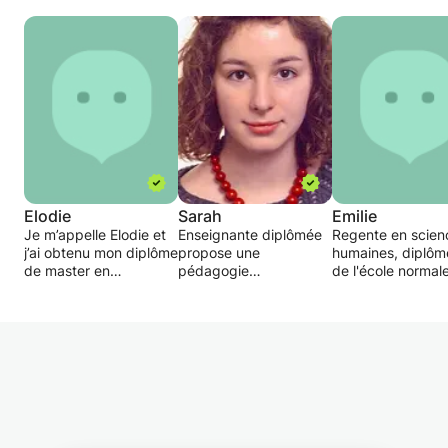
Elodie
Sarah
Emilie
Je m’appelle Elodie et
Enseignante diplômée
Regente en scien
j’ai obtenu mon diplôme
propose une
humaines, diplôm
de master en
pédagogie
de l'école normal
archéologie et histoire
individualisée, une aide
catholique du br
de l’art. Actuellement,
à la préparation des
wallon et enseign
je poursuis mon cursus
interrogations ou des
depuis 4 ans à Fl
en vue de l’obtention
examens du
je donne des cou
de l’agrégation de
secondaire. Mon but
d'étude du milieu,
l’enseignement
est de faire progresser
d'histoire, de
secondaire supérieur.
l’élève sans le
géographie, de
Je peux vous donner
surcharger. A la
sciences humaine
des cours particuliers
demande, je donne ou
Je donne aussi d