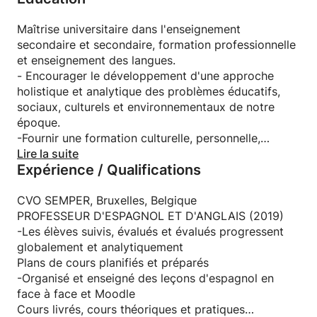
juridiques, administratives, économiques, financières
échanges culturels, parmi bien d'autres.
et commerciales.
Maîtrise universitaire dans l'enseignement
secondaire et secondaire, formation professionnelle
Experience PROFESSIONNELLE:
et enseignement des langues.
10 ans d'expérience dans l'enseignement de l'anglais
- Encourager le développement d'une approche
et de l'espagnol en tant que langues étrangères.
holistique et analytique des problèmes éducatifs,
Quelques clients:
sociaux, culturels et environnementaux de notre
• Ministère des finances, Espagne.
époque.
• Ministère de la justice, Espagne.
-Fournir une formation culturelle, personnelle,
• Ministère des travaux publics, Espagne.
éthique et sociale appropriée à l'enseignement des
Lire la suite
• Agence du médicament, Espagne.
Expérience / Qualifications
adolescents.
• examinateur DELE
- Encourager la compréhension des relations entre
• examinateur de Cambridge Assessment English.
les modèles d'apprentissage, le contexte scolaire et
CVO SEMPER, Bruxelles, Belgique
les approches pédagogiques utilisées dans la
PROFESSEUR D'ESPAGNOL ET D'ANGLAIS (2019)
pratique professionnelle.
-Les élèves suivis, évalués et évalués progressent
"L'apprentissage des langues nous donne accès à
- Favoriser la reconnaissance, la compréhension et
globalement et analytiquement
des mondes inaudibles."
la prise de conscience de la diversité des étudiants,
Plans de cours planifiés et préparés
en fonction de leur niveau de développement, de
-Organisé et enseigné des leçons d'espagnol en
Avec nos meilleures salutations!
leurs antécédents familiaux ainsi que des contextes
face à face et Moodle
Jonathan
sociaux et culturels.
Cours livrés, cours théoriques et pratiques