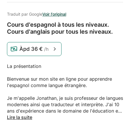
Traduit par Google
Voir l'original
Cours d'espagnol à tous les niveaux.
Cours d'anglais pour tous les niveaux.
Àpd
36 €
/h
La présentation
Bienvenue sur mon site en ligne pour apprendre
l'espagnol comme langue étrangère.
Je m'appelle Jonathan, je suis professeur de langues
modernes ainsi que traducteur et interprète. J'ai 10
ans d'expérience dans le domaine de l'éducation et
de la traduction. Je me consacre à l’enseignement et
Lire la suite
à l’enseignement des langues à tous les niveaux, en