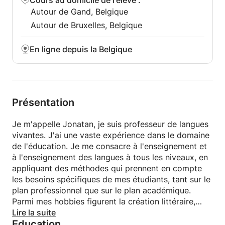
Cours au domicile de l'élève
:
Autour de Gand, Belgique
Soutien scolaire, cours de conversation, bases
Autour de Bruxelles, Belgique
théoriques, grammaticales et pragmatiques, conseils
linguistiques, révision et correction stylistique.
En ligne depuis la Belgique
Les modalités d’enseignement des classes varient en
fonction des objectifs recherchés. Adaptabilité à la
demande des étudiants.
Présentation
Cours privés, groupe, en ligne, téléphone, maison et
affaires.
Je m'appelle Jonatan, je suis professeur de langues
vivantes. J'ai une vaste expérience dans le domaine
Formation académique:
de l'éducation. Je me consacre à l'enseignement et
• Professeur d'espagnol comme langue étrangère.
à l'enseignement des langues à tous les niveaux, en
Instituto Cervantes, Espagne.
appliquant des méthodes qui prennent en compte
• Professeur d'anglais et d'espagnol. Université
les besoins spécifiques de mes étudiants, tant sur le
d'Alicante, en Espagne.
plan professionnel que sur le plan académique.
• Traducteur et interprète anglais-espagnol, français
Parmi mes hobbies figurent la création littéraire,
et italien. Université d'Alicante, en Espagne.
l'apprentissage des langues, l'étude de notions
Lire la suite
• Master en traduction institutionnelle: questions
Education
linguistiques et pragmatiques, les voyages et les