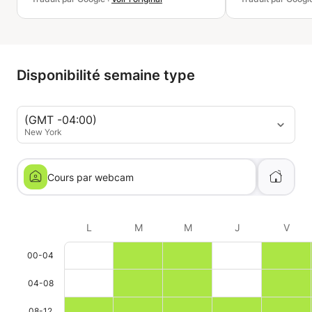
Disponibilité semaine type
(GMT -04:00)
New York
Cours par webcam
L
M
M
J
V
00-04
04-08
08-12