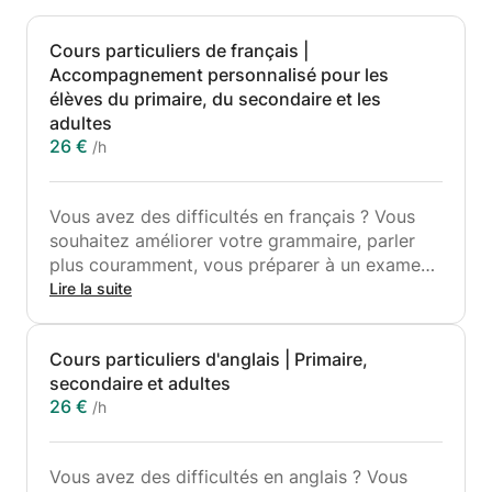
Cours particuliers de français |
Accompagnement personnalisé pour les
élèves du primaire, du secondaire et les
adultes
26 €
/h
Vous avez des difficultés en français ? Vous
souhaitez améliorer votre grammaire, parler
plus couramment, vous préparer à un examen
ou simplement gagner en confiance ? Je serais
Lire la suite
ravi de vous aider !
Cours particuliers d'anglais | Primaire,
Étudiante en master de langue et littérature
secondaire et adultes
anglaises et françaises, et forte de plus de 4
26 €
/h
ans et demi d'expérience dans le tutorat, je
propose un accompagnement personnalisé,
entièrement adapté à votre niveau, vos
Vous avez des difficultés en anglais ? Vous
objectifs et votre style d'apprentissage.