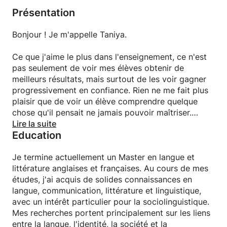
Présentation
Bonjour ! Je m'appelle Taniya.
Ce que j'aime le plus dans l'enseignement, ce n'est
pas seulement de voir mes élèves obtenir de
meilleurs résultats, mais surtout de les voir gagner
progressivement en confiance. Rien ne me fait plus
plaisir que de voir un élève comprendre quelque
chose qu'il pensait ne jamais pouvoir maîtriser.
Assister à cette progression est, pour moi, l'un des
Lire la suite
Education
plus beaux aspects de l'enseignement.
Je suis convaincue que chacun peut apprendre
Je termine actuellement un Master en langue et
lorsqu'il bénéficie du soutien et de
littérature anglaises et françaises. Au cours de mes
l'accompagnement adaptés. C'est pourquoi j'adopte
études, j'ai acquis de solides connaissances en
une approche personnalisée, entièrement adaptée
langue, communication, littérature et linguistique,
aux besoins, au rythme et au style d'apprentissage
avec un intérêt particulier pour la sociolinguistique.
de chaque élève. Aucun élève ne se ressemble, et
Mes recherches portent principalement sur les liens
par conséquent, aucun cours ne se ressemble non
entre la langue, l'identité, la société et la