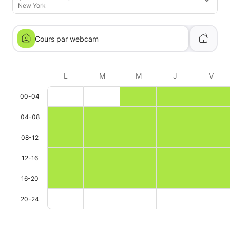
New York
Cours par webcam
L
M
M
J
V
00-04
04-08
08-12
12-16
16-20
20-24