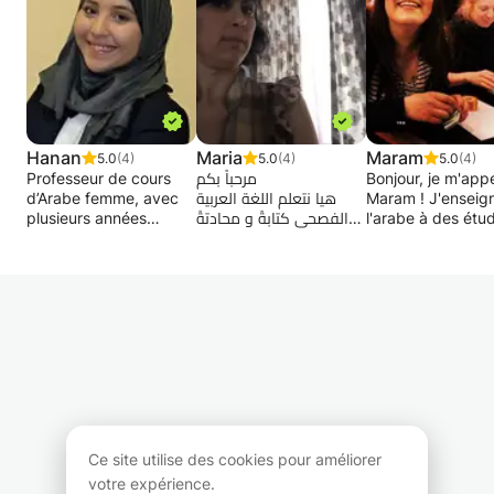
Hanan
Maria
Maram
5.0
(4)
5.0
(4)
5.0
(4)
Professeur de cours
مرحباً بكم
Bonjour, je m'appe
d’Arabe femme, avec
هيا نتعلم اللغة العربية
Maram ! J'enseig
plusieurs années
الفصحى كتابةً و محادتةً
l'arabe à des étu
d’expériences dans
de tous âges et 
l’enseignement efficace
Envie d'apprendre la
tous niveaux à
de l’Arabe, donne cours
langue arabe Classique
Bruxelles. Avec 9
d’Arabe courante et
? Vous avez besoin
d'expérience, j'ai
littéraire, de Darija,
d'approfondir votre
travaillé avec des
seulement aux femmes
connaissance pour une
enfants, des adul
et aux enfants,
raison ou une autre ?
des étudiants
méthode adaptée et
Je donne les cours
universitaires de 
efficace, selon les
d'arabe Classique à la
horizons.
capacités individuelles
carte en fonction de
vos demandes et vos
Je suis spécialisé
niveaux.
arabe classique e
Ce site utilise des cookies pour améliorer
J'organise aussi des
arabe levantin. Q
votre expérience.