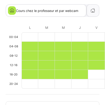
Cours chez le professeur et par webcam
L
M
M
J
V
00-04
04-08
08-12
12-16
16-20
20-24