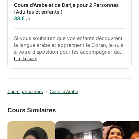
Cours d'Arabe et de Darija pour 2 Personnes
(Adultes et enfants )
33 €
/h
Si vous souhaitez que vos enfants découvrent
la langue arabe et apprennent le Coran, je suis
à votre disposition pour les accompagner dans
cette noble mission. J'utilise la méthode
Lire la suite
Annoraniya ainsi que des approches ludiques
et adaptées à leur âge. En complément, je
propose également des cours de dialecte
marocain, la "Darija," accessibles à tous les
Cours particuliers
Cours d'Arabe
âges.
Cours Similaires