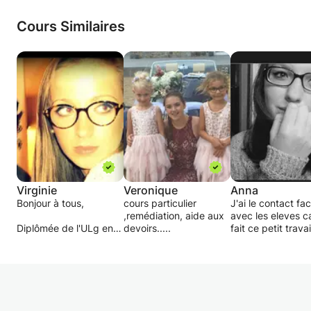
Cours Similaires
Virginie
Veronique
Anna
Bonjour à tous,
cours particulier
J'ai le contact fac
,remédiation, aide aux
avec les eleves car
Diplômée de l'ULg en
devoirs.....
fait ce petit travai
philo&lettres depuis
durant 4 ans ave
2011 et possédant un
plusieurs enfants. Pou
deuxième master en
ce "cours", j'aide les
didactique/gestion
enfants à:
mentale, je travaille
- Etre confiant
comme professeur de
- Se motiver