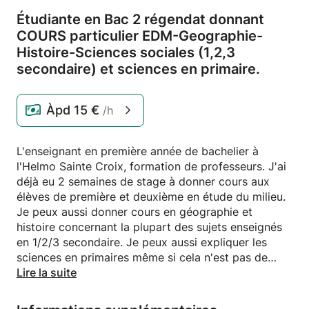
Étudiante en Bac 2 régendat donnant
COURS particulier EDM-Geographie-
Histoire-Sciences sociales (1,
2,
3
secondaire) et sciences en primaire.
Àpd
15 €
/h
L'enseignant en première année de bachelier à
l'Helmo Sainte Croix, formation de professeurs. J'ai
déjà eu 2 semaines de stage à donner cours aux
élèves de première et deuxième en étude du milieu.
Je peux aussi donner cours en géographie et
histoire concernant la plupart des sujets enseignés
en 1/2/3 secondaire. Je peux aussi expliquer les
sciences en primaires même si cela n'est pas de
mon domaine, cependant j'ai déjà donné cours à
Lire la suite
certains de mes voisins.