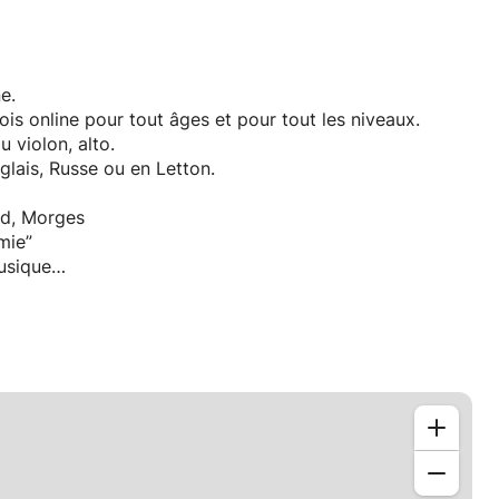
e.
is online pour tout âges et pour tout les niveaux.
 violon, alto.
glais, Russe ou en Letton.
rd, Morges
mie”
usique
s enfants à l’école “Yamaha” en Lettonie pendant 2 ans;
urs Masterclass autour d de l’europe (Allemagne, France