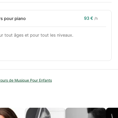
93 €
s pour piano
/h
r tout âges et pour tout les niveaux.
llard , Morges
sique “Neo Académie”
ours de Musique Pour Enfants
e musique
nes enfants à l’école “yamaha” en Lettonie pendant
sieurs Masterclass autour de l’europe (France,