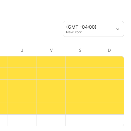
(GMT -04:00)
New York
J
V
S
D