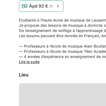
Àpd
93 €
/h
Etudiante à l’haute école de musique de Lausann
Je propose des lessons de musique à domicile so
De l’enseignement de solfège à l’apprentissage du
Les lessons peuvent être donnés en Français, An
— Professeure à l’école de musique Alain Boulla
— Professeure à l’école de musique “Neo Acadé
— 4 années d’expérience en enseignement de m
— Professeure de classe de musiques pour jeune
Lire la suite
—J’ai amélioré mes connaissances lors de plusie
Autriche, Pays baltes).
Lieu