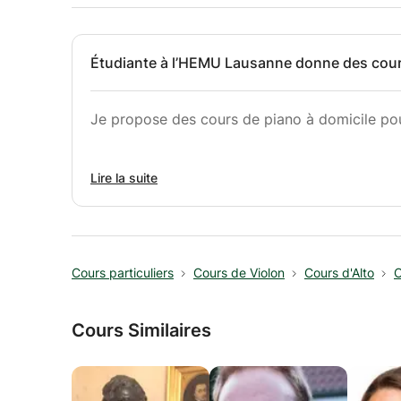
Étudiante à l’HEMU Lausanne donne des cour
Je propose des cours de piano à domicile pou
MÉTHODOLOGIE
Lire la suite
— Professeure à l’école de musique Alain Bou
— Professeure à l’école de mu
Cours particuliers
Cours de Violon
Cours d'Alto
C
— 4 années d’expérience en enseignement d
Cours Similaires
— Professeure de classe de musiques pour jeu
2 ans
— J’ai amélioré mes connaissances lors de plu