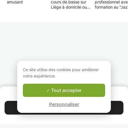
amusant
cours de basse sur
professionnel av
Liège à domicile ou
formation au "Jaz
dans un local.
Studio" d'Anvers.
15 ans de pratique,
propose des cour
tout styles, rythme,
pour débutants e
techniques (slap, palm
avancés, avec ou
mute, etc...),théorie...
solfège.
Le cours sera ciblé
Je m'adresse auss
selon vos attentes,
tout instrumentis
n'hésitez pas à me les
vocaliste désirant
communiquer.
approfondir ses
connaissances
d'harmonie music
afin de pouvoir él
Ce site utilise des cookies pour améliorer
son répertoire mu
votre expérience.
ou apprendre
l'improvisation pa
exemple.
Tout accepter
QUI SOMMES-NOUS ?
Garantie Le-Bon-Prof
Personnaliser
Contacter Dimitri
4.9
44 401
étoiles
avis