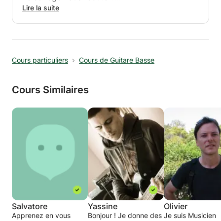
Lire la suite
Grâce à une méthode simple et évolutive, je
puis vous aider en vous donnant quelques clés
(rudiments de solfège, rythme, harmonie etc.)
qui vous permettront de jouer rapidement...
Cours particuliers
Cours de Guitare Basse
Cours Similaires
Salvatore
Yassine
Olivier
Apprenez en vous
Bonjour ! Je donne des
Je suis Musicien