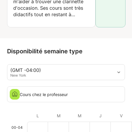
m'aider à trouver une clarinette
d'occasion. Ses cours sont très
didactifs tout en restant à
l'écoute de mes désirs. Un 5
étoiles bien mérite 😊
Disponibilité semaine type
(GMT -04:00)
New York
Cours chez le professeur
L
M
M
J
V
00-04