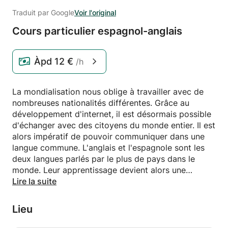
Traduit par Google
Voir l'original
Cours particulier espagnol-anglais
Àpd
12 €
/h
La mondialisation nous oblige à travailler avec de
nombreuses nationalités différentes. Grâce au
développement d'internet, il est désormais possible
d'échanger avec des citoyens du monde entier. Il est
alors impératif de pouvoir communiquer dans une
langue commune. L'anglais et l'espagnole sont les
deux langues parlés par le plus de pays dans le
monde. Leur apprentissage devient alors une
obligation pour tout entrepreneur ou voyageur, est
Lire la suite
devient une compétence de plus en plus recherché
dans la vie professionnelle.
Lieu