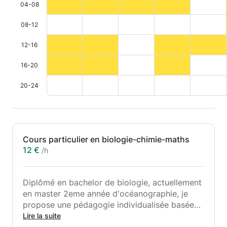
04-08
08-12
12-16
16-20
20-24
Cours particulier en biologie-chimie-maths
12 €
/h
Diplômé en bachelor de biologie, actuellement
en master 2eme année d'océanographie, je
propose une pédagogie individualisée basée
sur les capacités de l'élève.
Lire la suite