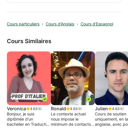
Les cours proposés s'adapteront donc à son
niveau, ainsi qu'à ces objectifs. Le but est alors
d'amener l'élève à prendre conscience de ses
capacités, et à l'aider à les utiliser afin qu'il
Cours particuliers
Cours d'Anglais
Cours d'Espagnol
puisse régler par lui même les divers
problèmes rencontrés dans sa scolarité.
Cours Similaires
Veronica
Ronald
Julien
4.63
(8)
4.63
(8)
4.63
(8)
Bonjour, je suis
Le contexte actuel
Cours de soutien
diplômée d'un
nous impose le
uniquement, en l
bachelier en Traduction
minimum de contacts
anglaise, avec po