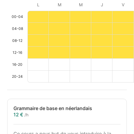
L
M
M
J
V
00-04
04-08
08-12
12-16
16-20
20-24
Grammaire de base en néerlandais
12 €
/h
Ce cours a pour but de vous introduire à la