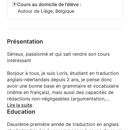
Cours au domicile de l'élève
:
Autour de Liège, Belgique
Présentation
Sérieux, passionné et qui sait rendre son cours
intéressant
Bonjour à tous, je suis Loris, étudiant en traduction
anglais-néerlandais depuis 2 ans, je pense donc
avoir une bonne base en grammaire et vocabulaire
(même en français), mais aussi des capacités de
rédactions non-négligeables (argumentation,
communication en général, etc.). Quoi d'autre ? Je
Lire la suite
Education
suis très patient, j'adore ce que je fais, je travaille
sérieusement, mais je sais aussi être sympa et
rendre ce que je dis intéressant. Alors, n'hésitez pas
Deuxième première année de traduction en anglais