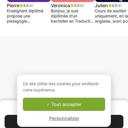
Pierre
Veronica
Julien
5.0
(4)
5.0
(4)
5.0
(4)
Enseignant diplômé
Bonjour, je suis
Cours de soutien
propose une
diplômée d'un
uniquement, en l
pédagogie
bachelier en Traduction
anglaise, avec po
individualisée, une aide
et Interprétation à
orientation vers
à la préparation des
l'Université de Liège et
l'anglais scientifi
examens,
je suis disponible pour
Ce cours est surt
interrogations et
la relecture de textes
destinée aux
autres. Une possibilité
et traductions en
personnes ayant 
pour avancer dans la
anglais, français et
l'anglais dans leur
langue de façon
italien. Je suis
cursus, en tant q
ludique et pratique
également disponible
matière secondai
sans pour autant
pour la correction de
tertiaire. Pour
négliger la pratique de
traduction de l'anglais
étudiants, ou non
la grammaire et
vers le français et du
l'élargissement du
français vers l'italien (et
Ce site utilise des cookies pour améliorer
vocabulaire.
inversement) .
votre expérience.
Tout accepter
QUI SOMMES-NOUS ?
Garantie Le-Bon-Prof
Personnaliser
Contacter Loris