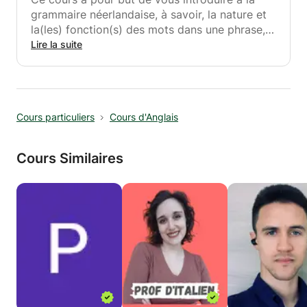
grammaire néerlandaise, à savoir, la nature et
la(les) fonction(s) des mots dans une phrase,
la conjugaison des verbes réguliers (et
Lire la suite
irréguliers), l'emploi judicieux des
déterminants, l'accord des adjectifs et des
pronoms, les genres et nombres des noms.
Cours particuliers
Cours d'Anglais
Cours Similaires