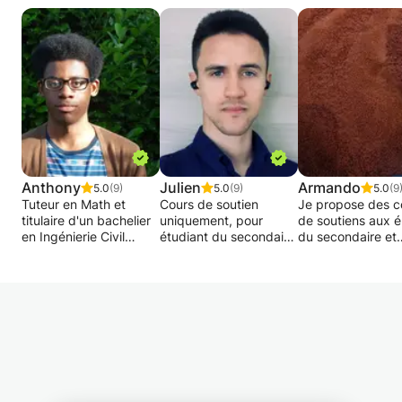
Anthony
Julien
Armando
5.0
(9)
5.0
(9)
5.0
(9
Tuteur en Math et
Cours de soutien
Je propose des c
titulaire d'un bachelier
uniquement, pour
de soutiens aux é
en Ingénierie Civil
étudiant du secondaire
du secondaire et
Option
ou en bachelier ayant
supérieur en
Electricité/Electronique,
un tronc commun
mathématique,
je me propose d'aider
comprenant la biologie
Informatique:
les étudiants ayant de
(jusqu'aux bases de la
Les cours concer
petites ou grandes
physiologie des
1- Les concepts
difficultés en
plantes), la physique et
généraux de
Mathématiques en
les mathématiques.
programmation( J
adaptant au maximum
Enseignement
androïd, C)
ma méthode
également possible de
2- La logique
d'apprentissage à
la physiologie et la
combinatoire, cal