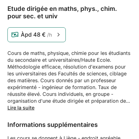
Etude dirigée en maths,
phys.
,
chim.
pour sec.
et univ
Àpd
48 €
/h
Cours de maths, physique, chimie pour les étudiants
du secondaire et universitaires/Haute Ecole.
Méthodologie efficace, résolution d'examens pour
les universitaires des Facultés de sciences, ciblage
des matières. Cours donnés par un professeur
expérimenté - ingénieur de formation. Taux de
réussite élevé. Cours individuels, en groupe -
organisation d'une étude dirigée et préparation des
examens d'entrée médecine et ingénieurs.
Lire la suite
Informations supplémentaires
Les cours se donnent à Liège - endroit agréable