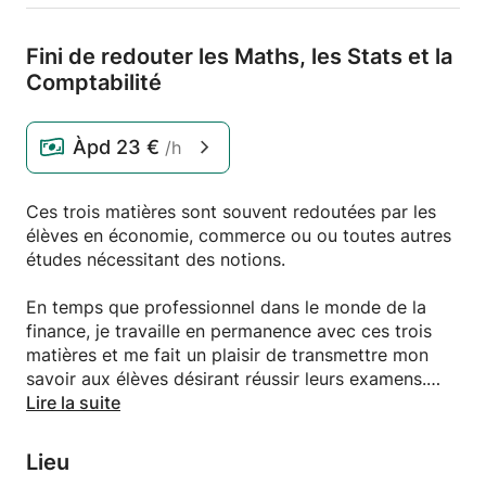
Fini de redouter les Maths,
les Stats et la
Comptabilité
Àpd
23 €
/h
Ces trois matières sont souvent redoutées par les
élèves en économie, commerce ou ou toutes autres
études nécessitant des notions.
En temps que professionnel dans le monde de la
finance, je travaille en permanence avec ces trois
matières et me fait un plaisir de transmettre mon
savoir aux élèves désirant réussir leurs examens.
Lire la suite
J'atteins cet objectif en illustrant la théorie par des
exemples concrêts en lien avec vos passions et
Lieu
intérêts. Ainsi, un sportif fera des stats parlant de