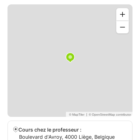
son sport alors qu'une accro du shopping aura des
exemples concernant le prix et la qualité des
chaussures qu'elle achète.
Une fois personnalisées, ces matières à priori
abstraites et imbuvables deviennent vite
intéressantes et même amusantes.
Les résulats suivent d'eux-même.
|
Cours chez le professeur
:
Boulevard d'Avroy, 4000 Liège, Belgique