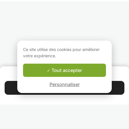
règles propres à
niveau master) et
du niveau primair
chaque langue.
chimie (jusqu'au niveau
secondaire jusqu
Possibilité
1er année bachelier )..
année de
d'entraînement à la
éventuellement un peu
l'enseignement
discussion.
de physique et
général. Patient e
Je suis patiente,
mathématique niveau
l’écoute des élève
sérieuse et
secondaire également.
cours sont
professionnelle.
Je peux aider pour la
personnalisés en
J'ai un bon contact
compréhension de
fonction de leurs
avec les enfants.
concepts et pour la
besoins. Ces dern
Ce site utilise des cookies pour améliorer
réalisation d'exercices.
comportent une
votre expérience.
révision systémat
des points "faible
des bases de
Tout accepter
QUI SOMMES-NOUS ?
l'étudiant, des
Garantie Le-Bon-Prof
explications
Personnaliser
théoriques, des
Contacter Maxime
exercices réalisés
pendant la séance
4.9
44 397
étoiles
avis
qu’un dossier
d’exercices
supplémentaires 
Lisez nos avis
réaliser en dehors
séance qui seront
corrigés. Une syn