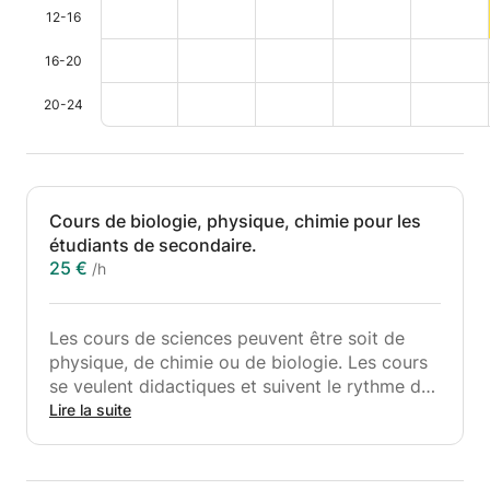
12-16
16-20
20-24
Cours de biologie, physique, chimie pour les
étudiants de secondaire.
25 €
/h
Les cours de sciences peuvent être soit de
physique, de chimie ou de biologie. Les cours
se veulent didactiques et suivent le rythme de
l’élève dans le but de le faire progresser.
Lire la suite
Je pourrais aider des étudiants de secondaire
à améliorer leur niveau.
Je suis étudiant en médecine en Master.