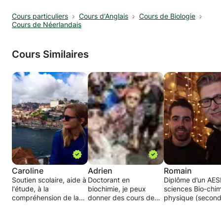
Cours particuliers
Cours d'Anglais
Cours de Biologie
Cours de Néerlandais
Cours Similaires
Caroline
Adrien
Romain
Soutien scolaire, aide à
Doctorant en
Diplôme d’un AES
l'étude, à la
biochimie, je peux
sciences Bio-chim
compréhension de la
donner des cours de
physique (second
grammaire, de la
biochimie et biologie
inférieur). Je don
conjugaison et des
moleculaire (jusqu' à
des cours de sci