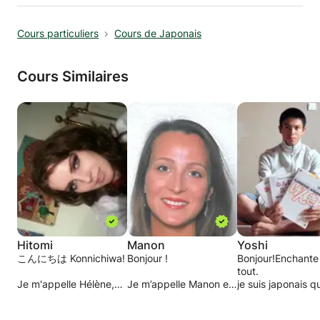
c’est la manière d’appréhender qui fait que ça
En somme, je base mes relations sur la
correspond ou pas à l’élève.
communication, le respect et la confiance et
Cours particuliers
Cours de Japonais
jusqu'ici ça m'a réussi ;)
*Ce que j’aime chez mes élèves ?*
Et vous ? Voulez-vous atteindre vos rêves ?
Cours Similaires
Tout d’abord leur audace !
Dans ce cas, réservez un cours !
De se donner les moyens de réussir par la
persévérance !
En attendant, je suis curieuse d’en savoir plus sur
Mes élèves n’hésitent pas à se mettre en difficulté
mes futures étincelles :
pour progresser
- Avez-vous un projet qui vous tient à cœur et dont
Par exemple après une notion vue ensemble, faire
le Japonais est nécessaire ?
des phrases plus complexes !
- Qu’est-ce qui vous pose le plus de difficultés ? La
Je les félicite toujours de franchir le pas quelles que
mémorisation ? L’écriture ? La prise de parole ?
soient les difficultés !
Je réponds à toutes les questions !
Ensuite leur différence !
Je suis convaincue que l’on peut apprendre et
Hitomi
Manon
Yoshi
obtenir du résultat par l’effort permanent, la
こんにちは Konnichiwa!
Bonjour !
Bonjour!Enchante
tout.
Apprécier ce qu’ils sont permet d’être tolérante et
pédagogie, la bienveillance et le plaisir !
Je m'appelle Hélène,
Je m’appelle Manon et
je suis japonais qu
ouverte à l’autre !
j'ai vécu trois ans au
j’ai 30 ans. Je suis
habite en Belgiqu
Je découvre de belles personnalités grâce à mes
Amandine
Japon, où j'y ai été
responsable
Enfin de viser une