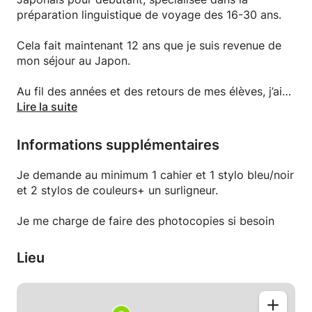
préparation linguistique de voyage des 16-30 ans.
Cela fait maintenant 12 ans que je suis revenue de
mon séjour au Japon.
Au fil des années et des retours de mes élèves, j’ai
établi une méthodologie et des outils pratiques
Lire la suite
selon l’objectif de chacun :
Informations supplémentaires
- Approfondir la connaissance de la culture
Japonaise.
Je demande au minimum 1 cahier et 1 stylo bleu/noir
- Acquérir des bases linguistiques en préparation
et 2 stylos de couleurs+ un surligneur.
d’un voyage (business / année sabbatique).
- Préparer aux examens (BAC, JLPT).
Je me charge de faire des photocopies si besoin
- Analyser vos erreurs pour améliorer vos résultats.
- Améliorer votre expression à l’oral.
Lieu
- Conseiller sur les démarches à faire/suivre en
rapport à votre projet.
A la base, je n’étais pas une élève particulièrement