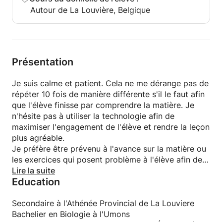
Autour de La Louvière, Belgique
Présentation
Je suis calme et patient. Cela ne me dérange pas de
répéter 10 fois de manière différente s'il le faut afin
que l'élève finisse par comprendre la matière. Je
n'hésite pas à utiliser la technologie afin de
maximiser l'engagement de l'élève et rendre la leçon
plus agréable.
Je préfère être prévenu à l'avance sur la matière ou
les exercices qui posent problème à l'élève afin de
préparer des exercices, des vidéos explicatives, des
Lire la suite
Education
feuilles de cours,...etc
Sérieux dans mon travail, je ferai mon maximum
pour aider les élèves à aller vers la réussite scolaire.
Secondaire à l'Athénée Provincial de La Louviere
Bachelier en Biologie à l'Umons