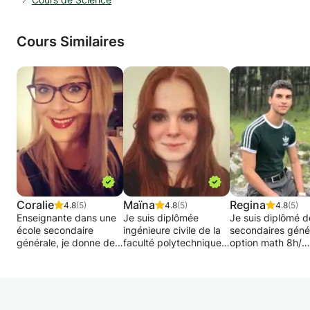
Cours Similaires
Coralie
Maïna
Regina
4.8
(5)
4.8
(5)
4.8
(5)
Enseignante dans une
Je suis diplômée
Je suis diplômé d
école secondaire
ingénieure civile de la
secondaires géné
générale, je donne des
faculté polytechnique
option math 8h/
cours particuliers en
de Mons. Mes cours
Sciences fortes 
Sciences générales
s'adressent aux élèves
et je suis actuell
pour le premier degré
des enseignements
en année sabbat
(1ère et 2ème)
primaire et secondaire,
pour voyager. Ay
Je donne également
voire du supérieur sur
l’expérience dans