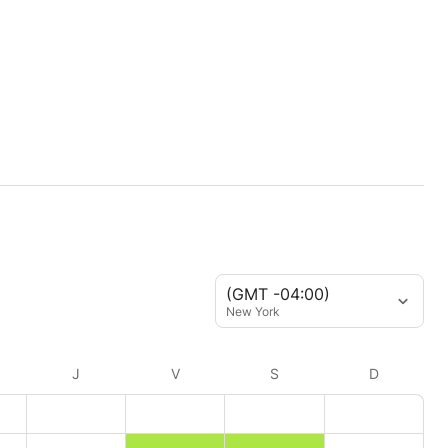
(GMT -04:00)
New York
J
V
S
D