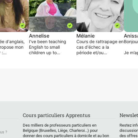
Annelise
Mélanie
Aniss
e d'anglais,
I've been teaching
Cours de rattrapage en
Bonjour
propose mon
English to small
cas d'échec a la
 :
children up to
période et/ou
Je m’ap
colarité
teenagers at École
preparation aux
suis n
Française
examens (Noel, Juin,
de bas
/secondaire/supérieur)
Internationale. I give
examens de passage)
maîtris
irs (votre
lessons for beginners
le franç
vos hobbys, un
and intermediate
Soutien scolaire et aide
age,...)
levels. I mix between
aux devoirs :
J’ai b
itions
french and English so
accompagnement de
patienc
nnelles
the pupil doesn't get
l'élève dans son travail
appren
n linguistique)
too confused, but also
quotidien jusqu'à ce
et ça t
allows them to
qu'il soit totalement
sourire
understand every
autonome
Cours particuliers Apprentus
Newslet
ais de séances
detail.
N’hési
tielle ou à
contac
Des milliers de professeurs particuliers en
Restez inf
, grâce à une
For beginners, we
d’infor
Belgique (Bruxelles, Liège, Charleroi...) pour
discussion
us ?
e
usually talk about our
donner des cours particuliers à domicile et au bon
des offres