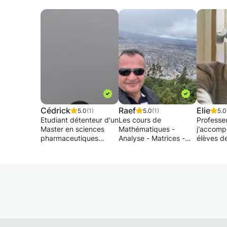
Cédrick
Raef
Elie
5.0
(1)
5.0
(1)
5.0
Etudiant détenteur d'un
Les cours de
Professe
Master en sciences
Mathématiques -
j'accomp
pharmaceutiques
Analyse - Matrices -
élèves d
(Pharmacie) et
Statistiques - Algèbre -
12 ans (
actuellement en
Géométrie - Physique -
haute éco
spécialisation en
Mécanique - Électricité
).
Biologie clinique. J'ai
- Chimie - Chimie
toujours été très à l'aise
Organique - Biologie,
Mes cour
en ce qui concerne la
Géologie des niveaux
possibles
remise à niveaux dans
sécondaire ou
niveaux,
les disciplines citées
universitaire
inférieur
plus haut. Donc
(programmes francais,
école, univ