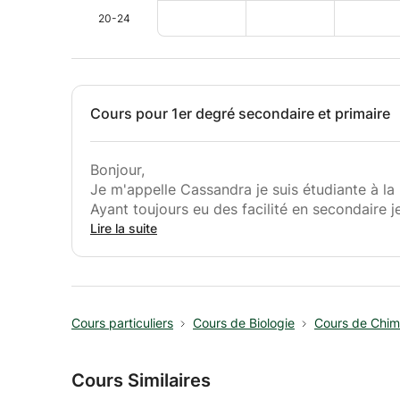
20-24
Cours pour 1er degré secondaire et primaire
Bonjour,
Je m'appelle Cassandra je suis étudiante à la 
Ayant toujours eu des facilité en secondaire 
Ce job me permettrait également de financer
Lire la suite
Pour plus d'Infos n'hésitez pas à me contacte
Cours particuliers
Cours de Biologie
Cours de Chim
Cours Similaires