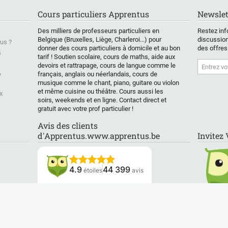
:
août .
de remettre ainsi en
d'entr
confiance l'élève, le
examen
Cours particuliers Apprentus
Newslet
diations et
Au menu: rappels
candidat à un examen
polytec
arations aux
théoriques, exercices
d entré afin de
aussi 
Des milliers de professeurs particuliers en
Restez inf
d'entrée de
pratiques et résolution
développer rapidement
qu'ils 
Belgique (Bruxelles, Liège, Charleroi...) pour
discussion
us ?
e,
de problèmes( partie
son autonomie dans le
premiè
donner des cours particuliers à domicile et au bon
des offres
s
nique, cours
tarif ! Soutien scolaire, cours de maths, aide aux
compétence) , donc le
savoir,savoir faire et
Bacheli
devoirs et rattrapage, cours de langue comme le
stage suit le model
compétence ( les 3
éprouv
&
français, anglais ou néerlandais, cours de
ue/Probabilité,
pédagogique : savoirs-
niveaux nécessaires
difficu
musique comme le chant, piano, guitare ou violon
ral, soutiens
savoir faire et
pour réussir un examen
branche
et même cuisine ou théâtre. Cours aussi les
x
, aides aux
compétences.
ou une interrogation. )
soirs, weekends et en ligne. Contact direct et
Je trav
gratuit avec votre prof particulier !
Des cours en petits
2001 d
e la
groupes,Théorie
l'ense
Avis des clients
nsion et de la
détaillée, formulaires,
Univer
d'Apprentus.www.apprentus.be
Invitez
", je travaille
exercices;
assist
t sur la
Révision complète de
à l'Uni
ogie
la matière, de
(Facul
tissage
l’interaction pour un
Polyte
4.9
44 399
étoiles
avis
logie
maximum de réflexion
à mon 
t utile pour
et de compréhension
profess
s matières).
et des supports de
me fair
Lisez nos avis
cours à jour.
lieux d
e également du
difficu
(travail sur la
PROGRAMME
par le