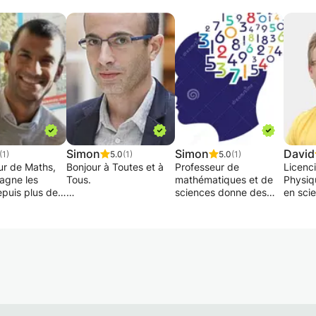
Simon
Simon
David
(1)
5.0
(1)
5.0
(1)
ur de Maths,
Bonjour à Toutes et à
Professeur de
Licenc
agne les
Tous.
mathématiques et de
Physiq
epuis plus de
sciences donne des
en sci
secondaire,
Afin de rattraper les
cours particuliers.
l'ingén
le, université
lacunes dues au
Je suis des élèves
des cou
confinement, je
depuis plus de 14 ans,
en Phy
propose un stage de
avec d'excellents
princi
s sont
remédiation-
résultats.
étudian
 pour tous les
consolidation-
Disponible et à l écoute
destin
 du secondaire
dépassement en math-
pour donner des cours
supéri
 à la haute
physique-sciences
avec des moyens
(nota
ersit, Je
durant les mois juillet,
mnémotechniques et
prépar