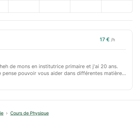
17 €
/h
heh de mons en institutrice primaire et j'ai 20 ans.
je pense pouvoir vous aider dans différentes matières.
 mes études.
r
ie
Cours de Physique