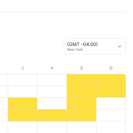
(GMT -04:00)
New York
J
V
S
D