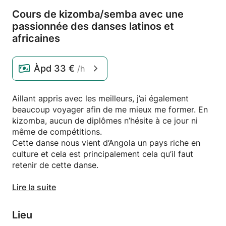
Cours de kizomba/
semba avec une
passionnée des danses latinos et
africaines
Àpd
33 €
/h
Aillant appris avec les meilleurs, j’ai également
beaucoup voyager afin de me mieux me former. En
kizomba, aucun de diplômes n’hésite à ce jour ni
même de compétitions.
Cette danse nous vient d’Angola un pays riche en
culture et cela est principalement cela qu’il faut
retenir de cette danse.
J’essaierai de vous transmettre un maximum de
Lire la suite
choses afin que vous puissiez découvrir au mieux
cette magnifique danse.
Lieu