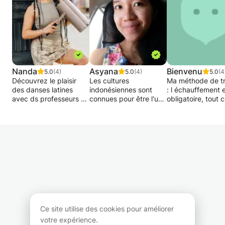
Nanda
Asyana
Bienvenu
5.0
(4)
5.0
(4)
5.0
(4
Découvrez le plaisir
Les cultures
Ma méthode de tr
des danses latines
indonésiennes sont
: l échauffement 
avec ds professeurs de
connues pour être l'une
obligatoire, tout 
niveau international.
des cultures les plus
fait en musique. A
Grâce à un programme
anciennes du monde et
échauffement je 
adapté à votre style, à
pourtant, elles ont
une musique au h
votre expérience et à
survécu jusqu'à
pour un freestyle
vos objectifs, vous
présent, ce qui a
"chaqun sa
maitriserez rapidement
également toujours eu
chorégraphie" ap
les subtilités de ces
lieu dans certaines
je commence la
danses chaleureuses et
occasions spéciales.
chorégraphie. je
envoutantes.
montre les Premi
Je me suis rendu
parti de la dance 
compte qu'en tant
l essayer ensemb
qu'être humain, nous
plusieurs reprises
Ce site utilise des cookies pour améliorer
ne pouvons pas être
on écoute la mus
votre expérience.