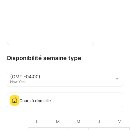
Disponibilité semaine type
(GMT -04:00)
New York
Cours à domicile
L
M
M
J
V