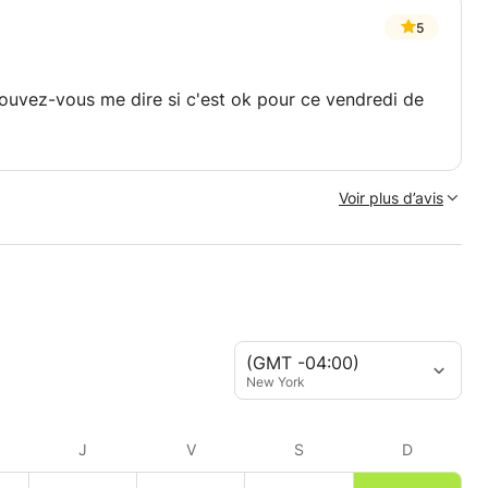
5
pouvez-vous me dire si c'est ok pour ce vendredi de
Voir plus d’avis
(GMT -04:00)
New York
J
V
S
D