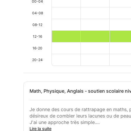
00-04
04-08
08-12
12-16
16-20
20-24
Math, Physique, Anglais - soutien scolaire niv
Je donne des cours de rattrapage en maths, p
désireux de combler leurs lacunes ou de peau
J'ai une approche très simple.
1. J'analyse la matière de l'étudiant et dénote
Lire la suite