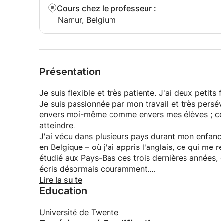
Cours chez le professeur
:
Namur, Belgium
Présentation
Je suis flexible et très patiente. J'ai deux petits 
Je suis passionnée par mon travail et très persév
envers moi-même comme envers mes élèves ; cela 
atteindre.
J'ai vécu dans plusieurs pays durant mon enfan
en Belgique – où j'ai appris l'anglais, ce qui me 
étudié aux Pays-Bas ces trois dernières années, 
écris désormais couramment.
J'aime le sport, la lecture et l'aventure :)
Lire la suite
Education
Université de Twente