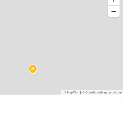
 de la grammaire anglaise mais vous avez du mal a
 conversation en anglais. Vous n'avez pas peur de
s, regarder une émission en anglais, ou encore écrire un
t l'anglais des affaires mais si vous voulez apprendre
écrire de beaux textes en anglais, c'est aussi possible!
|