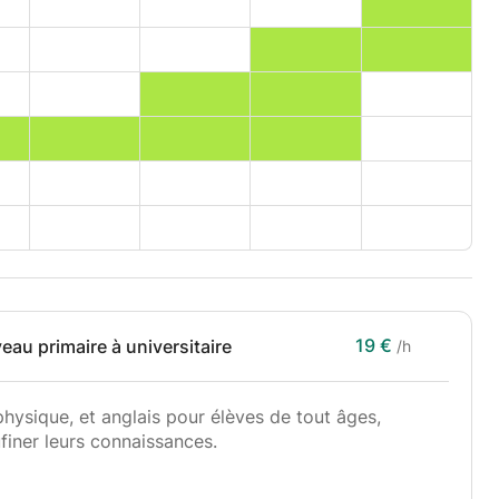
19 €
eau primaire à universitaire
/h
hysique, et anglais pour élèves de tout âges,
finer leurs connaissances.
 les sections que je trouve essentielles de