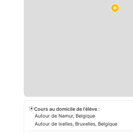
aider!
Idéalement, vous connaissez les règles de base
formuler des phrases [complètes] ou à tenir une
devoirs tels que: parler à des inconnus en anglai
petit texte qui raconte une histoire
Je me concentre sur l'anglais de tous les jours e
des mots plus compliqués ou voulez apprendre à 
Cours au domicile de l'élève
:
Autour de Namur, Belgique
Autour de Ixelles, Bruxelles, Belgique