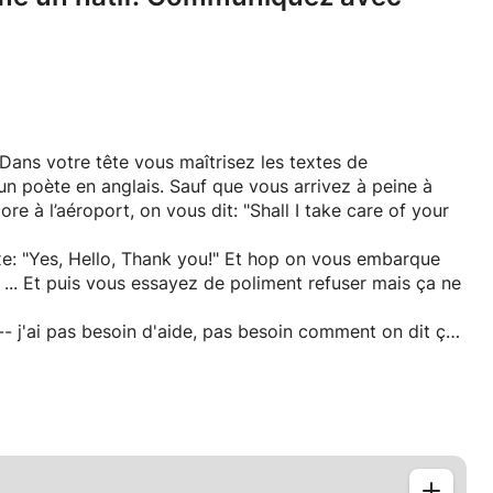
* Dans votre tête vous maîtrisez les textes de
un poète en anglais. Sauf que vous arrivez à peine à
e à l’aéroport, on vous dit: "Shall I take care of your
exe: "Yes, Hello, Thank you!" Et hop on vous embarque
 ... Et puis vous essayez de poliment refuser mais ça ne
n! -- j'ai pas besoin d'aide, pas besoin comment on dit ça?
p .. I take!"
t une collection de mots mis ensemble contre leur
orale, alors si vous en avez marre d'avoir les mots
ir quand ni comment les sortir, je suis là pour vous