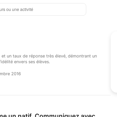
rs ou une activité
i et un taux de réponse très élevé, démontrant un
fidélité envers ses élèves.
embre 2016
me un natif.
Communiquez avec