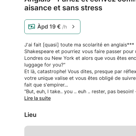
aisance et sans stress
Àpd
19 €
/h
J'ai fait [quasi] toute ma scolarité en anglais**
Shakespeare et pourriez vous faire passer pour 
Londres ou New York et alors que vous êtes encor
luggage for you?"
Et là, catastrophe! Vous dites, presque par réfl
votre unique valise et vous êtes obligé de suivre
fait que s'empirer...
"But, euh, I take.. you .. euh .. rester, pas besoi
-- ah oui, need!, not need .. euh .. me not need hel
Lire la suite
Et voilà votre belle phrase 'poétique' est en fai
volonté et n'ayant ni queue ni tête.
Lieu
Mon approche est focalisé sur la communication 
quelque part dans votre tête mais de ne pas savo