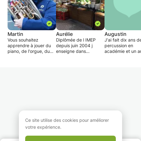
Martin
Aurélie
Augustin
Vous souhaitez
Diplômée de l IMEP
J'ai fait dix ans d
apprendre à jouer du
depuis juin 2004 j
percussion en
piano, de l'orgue, du
enseigne dans
académie et un a
saxophone voire de la
différents domaines:
percussion au
flûte à bec, vous avez
Eveil musical, piano,
conservatoire de
frappé à la bonne
formation musicale et
Namur (J'ai chois
porte.
Accordeon.
faire la physique 
Fort d'une expérience
Horaire variable et
suite).
de plus de 10 ans,
apprentissage avec
Je propose des c
j'enseigne chez moi ou
supports didactiques
de percussion po
à votre domicile.
et selon l évolution de l
passionés ou des
Notions de solfège non
enfant et selon l élève
étudiants voulant
obligatoire.
qui se trouve en face
pousser leur nive
Nous apprenons à
de moi.
maximum et/ou
jouer directement sur
préparer l'exame
Ce site utilise des cookies pour améliorer
l'instrument, à votre
d'entrée au
votre expérience.
rythme et dans une
conservatoire.
ambiance chaleureuse.