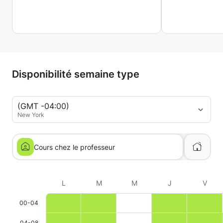
Disponibilité semaine type
(GMT -04:00)
New York
Cours chez le professeur
L
M
M
J
V
00-04
04-08