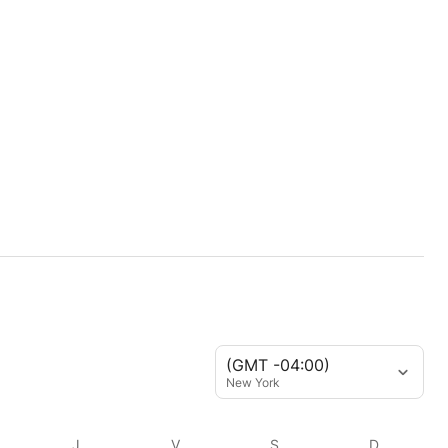
(GMT -04:00)
New York
J
V
S
D