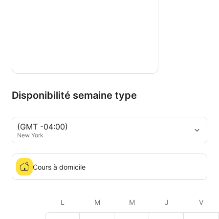
Disponibilité semaine type
(GMT -04:00)
New York
Cours à domicile
L
M
M
J
V