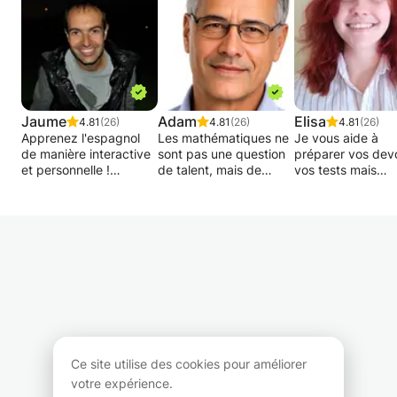
Jaume
Adam
Elisa
4.81
(26)
4.81
(26)
4.81
(26)
Apprenez l'espagnol
Les mathématiques ne
Je vous aide à
de manière interactive
sont pas une question
préparer vos devo
et personnelle !
de talent, mais de
vos tests mais
méthode et de
également à mie
Vous souhaitez
confiance.
comprendre la ma
apprendre l'espagnol
avec laquelle vou
ou améliorer votre
Depuis plus de 35 ans,
éprouvez des
niveau actuel ? Dans
j'accompagne des
difficultés (anglai
mes cours je m'adapte
élèves de collège et de
français,
pleinement à vos
lycée qui souhaitent
mathématiques).
objectifs, votre niveau
consolider leurs bases,
J'adapte ma mét
et votre rythme
préparer le Brevet ou le
à la personnalité 
d'apprentissage. De
Baccalauréat, ou
chaque élève, ce 
langue maternelle
retrouver le plaisir de
permet de mieux
espagnole et
comprendre les
comprendre la ma
Ce site utilise des cookies pour améliorer
professeur
mathématiques.
votre expérience.
expérimenté dans les