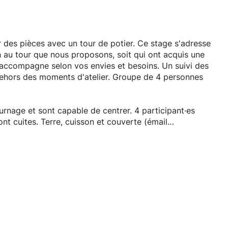
des pièces avec un tour de potier. Ce stage s'adresse
ion au tour que nous proposons, soit qui ont acquis une
 accompagne selon vos envies et besoins. Un suivi des
dehors des moments d'atelier. Groupe de 4 personnes
rnage et sont capable de centrer. 4 participant·es
 cuites. Terre, cuisson et couverte (émail
ve-vaisselle et micro-ondes. Outils fournis. Pas de