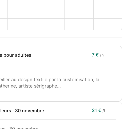
7 €
es pour adultes
/h
veiller au design textile par la customisation, la
therine, artiste sérigraphe
ations textiles est un lieu ouvert à l’expérience et à
21 €
leurs · 30 novembre
/h
tier (ou à se perfectionner) à la sérigraphie textile
 motif à l’impression.
ouleurs, les formes mais aussi les supports textiles
ées · 30 novembre