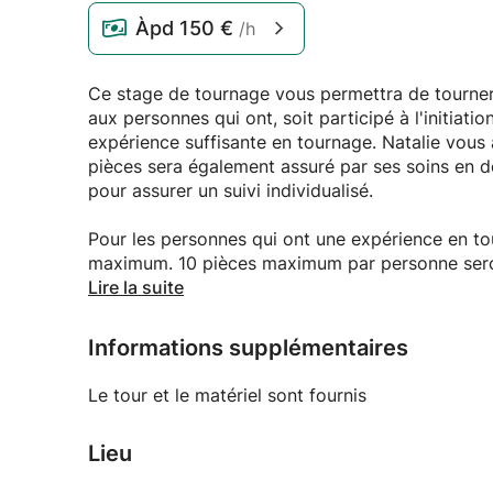
Àpd
150 €
/h
Ce stage de tournage vous permettra de tourner 
aux personnes qui ont, soit participé à l'initiat
expérience suffisante en tournage. Natalie vous
pièces sera également assuré par ses soins en 
pour assurer un suivi individualisé.
Pour les personnes qui ont une expérience en tou
maximum. 10 pièces maximum par personne seront
transparent) compris. Pièces compatibles avec la
Lire la suite
porcelaine, uniquement grès.
Informations supplémentaires
3 samedis : 20/04 + 18/05 + 08/06
De 9h30 à 12h30
Le tour et le matériel sont fournis
Lieu