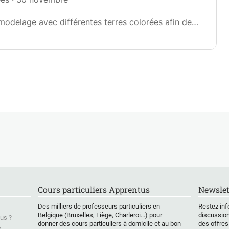
s interprétations diverses.
hine seront abordées pour (re)découvrir des
 modelage avec différentes terres colorées afin de
ements.
ier 2022
 céramique en terres colorées en famille (en duo ou
Cours particuliers Apprentus
Newslet
Des milliers de professeurs particuliers en
Restez inf
Belgique (Bruxelles, Liège, Charleroi...) pour
discussion
us ?
donner des cours particuliers à domicile et au bon
des offres
s