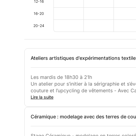
12-16
16-20
20-24
Ateliers artistiques d'expérimentations textil
Les mardis de 18h30 à 21h
Un atelier pour s’initier à la sérigraphie et s’é
couture et l’upcycling de vêtements - Avec Ca
__
Lire la suite
Comme son nom l’indique, l’atelier d’expériment
la recherche autour du tissu.
Céramique : modelage avec des terres de cou
La première partie de l’année consistera à s’ini
en passant par toutes les étapes : du choix du
L’objectif est d’apprendre à jongler avec les c
Stage Céramique - modelage en terres color