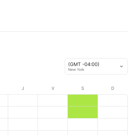
(GMT -04:00)
New York
J
V
S
D