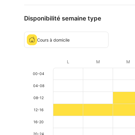
Disponibilité semaine type
Cours à domicile
L
M
M
00-04
04-08
08-12
12-16
16-20
20-24