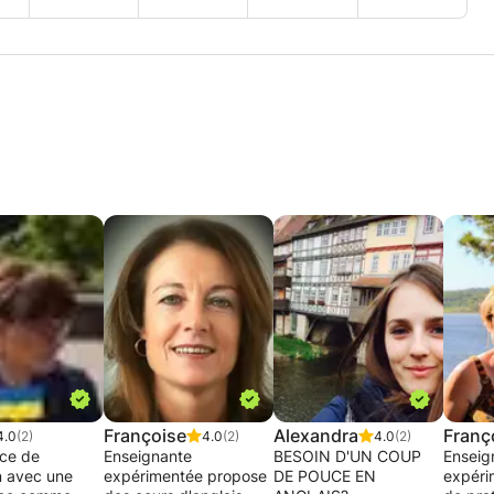
Françoise
Alexandra
Franç
4.0
(2)
4.0
(2)
4.0
(2)
ice de
Enseignante
BESOIN D'UN COUP
Enseig
n avec une
expérimentée propose
DE POUCE EN
expéri