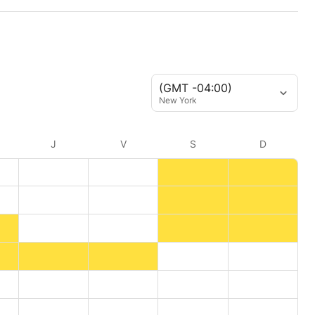
(GMT -04:00)
New York
J
V
S
D