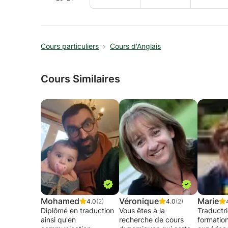
Cours particuliers
Cours d'Anglais
Cours Similaires
Mohamed
Véronique
Marie
4.0
(2)
4.0
(2)
Diplômé en traduction
Vous êtes à la
Traductr
ainsi qu'en
recherche de cours
formatio