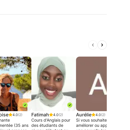
oise
Fatimah
Aurélie
Juli
4.0
(2)
4.0
(2)
4.0
(2)
nante
Cours d'Anglais pour
Si vous souhaitez vous
Dipl
mentée (35 ans
des étudiants de
améliorer ou apprendre
mast