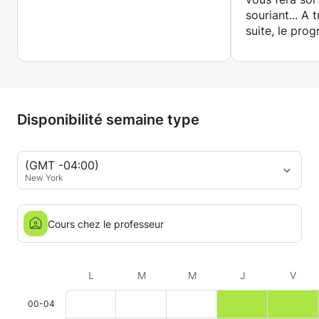
souriant... A 
suite, le prog
éventuel suc
Disponibilité semaine type
(GMT -04:00)
New York
Cours chez le professeur
L
M
M
J
V
00-04