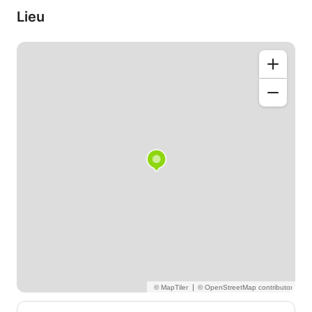
et 30 minutes pour travailler des chansons et
Lieu
morceaux que vous aimez et que vous choisissez
(pour les personnes n'ayant pas d'idées, je peux
évidemment guider sur des chansons correspondant
au travail à effectuer chez chacun).
La technique que j'enseigne est basée sur la détente
corporelle et la souplesse vocale. La respiration et
la posture sont la base pour un chant naturel et
libéré !
A bientôt !
|