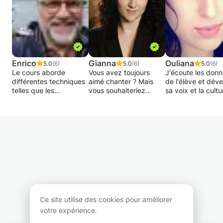
Enrico
Gianna
Ouliana
5.0
(6)
5.0
(6)
5.0
(6)
Le cours aborde
Vous avez toujours
J'écoute les don
différentes techniques
aimé chanter ? Mais
de l'élève et dév
telles que les
vous souhaiteriez
sa voix et la cultu
techniques de
améliorer votre
musicale, je travai
respiration, le
justesse ou votre
avec différents st
développement de la
souffle ? Tout est dans
de chant. Une
voix, le travail de
la détente et la
technique de cha
différents répertoires.
connaissance de son
vous permet de
corps !
chanter pratique
n'importe quel
Master en chant
répertoire et la vo
concert et en chant
reste saine.
opéra, j'ai étudié en
Coach en russe p
Belgique, en Italie et en
les chanteurs et l
Allemagne et je donne
apprenants de la
Ce site utilise des cookies pour améliorer
cours de chant à mon
Cours de violon-
votre expérience.
domicile.
débutant .