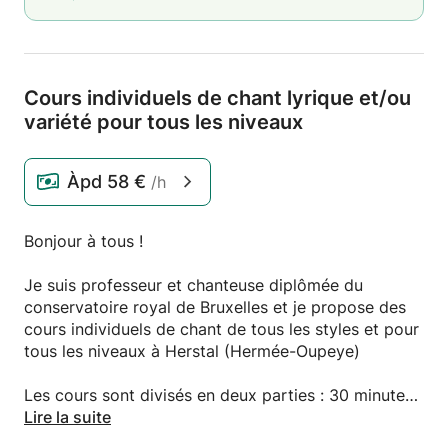
Cours individuels de chant lyrique et/
ou
variété pour tous les niveaux
Àpd
58 €
/h
Bonjour à tous !
Je suis professeur et chanteuse diplômée du
conservatoire royal de Bruxelles et je propose des
cours individuels de chant de tous les styles et pour
tous les niveaux à Herstal (Hermée-Oupeye)
Les cours sont divisés en deux parties : 30 minutes
de vocalises pour travailler la technique vocale
Lire la suite
(souffle, posture..) en fonction du niveau de chacun