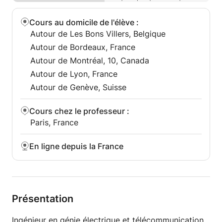
Préparation spécifique aux exigences du supérieur
Cours au domicile de l'élève
:
(approfondissement des contenus, augmentation
Autour de Les Bons Villers, Belgique
des capacités de travail, enrichissement du bagage
Autour de Bordeaux, France
scientifique)
Autour de Montréal, 10, Canada
Cette démarche pédagogique s'avère efficace
Autour de Lyon, France
puisqu'elle m'a conduit souvent à des résultats
Autour de Genève, Suisse
intéressants avec mes élèves.
Cours chez le professeur
:
Paris, France
En ligne depuis la France
Présentation
Ingénieur en génie électrique et télécommunication