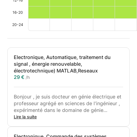
12-16
16-20
20-24
Electronique, Automatique, traitement du
signal , énergie renouvelable,
électrotechnique) MATLAB,Reseaux
29 €
/h
Bonjour , je suis docteur en génie électrique et
professeur agrégé en sciences de l'ingénieur ,
expérimenté dans le domaine de génie
électrique, je propose des cours de soutien
Lire la suite
dans les matières des sciences de
l'ingénieurs(Electronique,automatique,électrotechn
Electronique, Commande des systèmes