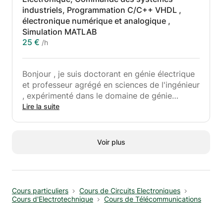
industriels, Programmation C/C++ VHDL ,
Electronique numérique
électronique numérique et analogique ,
Electronique analogique
Simulation MATLAB
électromagnétisme (propagation des ondes
25 €
/h
hautes fréquences)
Automatique (continu , échantillonné)
électrotechnique (transformateurs , Machines
Bonjour , je suis doctorant en génie électrique
électriques ,alimentation à découpage)
et professeur agrégé en sciences de l'ingénieur
Programmation c/c++ , Assembleur , ARM,
, expérimenté dans le domaine de génie
STM32
électrique, je propose des cours de soutien
Lire la suite
énergie renouvelable (éolienne , PV)
dans les matières des sciences de
sciences de l’ingénieur
l'ingénieurs(Electronique,automatique,électrotechn
RDM
Python,VHDL
Voir plus
Electronique numérique
Microprocesseur et Microcontrôleur PIC
Electronique analogique
Traitement de signal et acquisition de données
électromagnétisme (propagation des ondes
Sciences de l'ingénieur
hautes fréquences)
Cours particuliers
Cours de Circuits Electroniques
Automatique (continu , échantillonné)
Ces cours permettent à l'élève de se remettre
Cours d'Electrotechnique
Cours de Télécommunications
électrotechnique (transformateurs , Machines
à niveau et de reprendre confiance dans
électriques ,alimentation à découpage)
toutes les matières scientifiques, de même