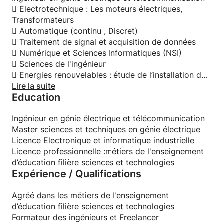
 Electrotechnique : Les moteurs électriques,
Transformateurs
 Automatique (continu , Discret)
 Traitement de signal et acquisition de données
 Numérique et Sciences Informatiques (NSI)
 Sciences de l'ingénieur
 Energies renouvelables : étude de l’installation de
pompage
Lire la suite
Education
solaire et l’installation éolienne.
 Electronique :analogique, numérique, électronique
de puissance (Onduleur, Redresseur), électronique
Ingénieur en génie électrique et télécommunication
des systèmes et instrumentation biomédicale.
Master sciences et techniques en génie électrique
Licence Electronique et informatique industrielle
 Réseaux (TCP/IP) et télécommunication.
 Informatique industrielle et les automates
Licence professionnelle :métiers de l'enseignement
programmables API.
d’éducation filière sciences et technologies
Expérience / Qualifications
 Automatique: modélisation, identification et la
commande des systèmes .
 Mécatronique.
Agréé dans les métiers de l'enseignement
d’éducation filière sciences et technologies
Formateur des ingénieurs et Freelancer