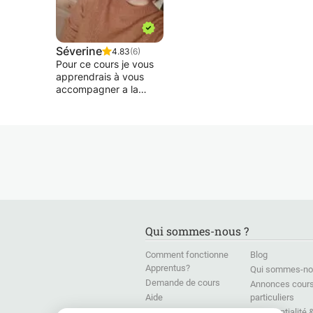
Séverine
4.83
(6)
Pour ce cours je vous
apprendrais à vous
accompagner a la
guitare. On verra
comment lire une
tablature, apprendrons
les accords, ainsi que
différentes rythmiques
afin de pouvoir jouer
tout ce que l'on veut.
Les cours seront
adaptes selon votre
age et votre
Qui sommes-nous ?
apprentissage.
Comment fonctionne
Blog
Apprentus?
Qui sommes-no
Demande de cours
Annonces cour
Aide
particuliers
Presse
Confidentialité 