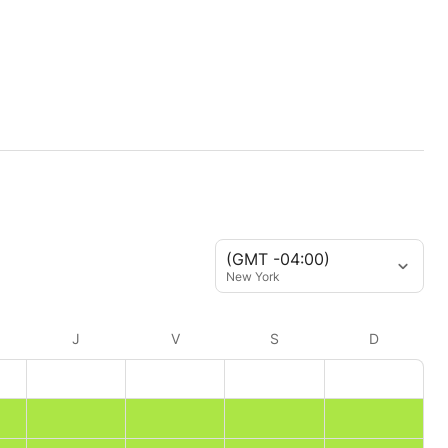
(GMT -04:00)
New York
J
V
S
D