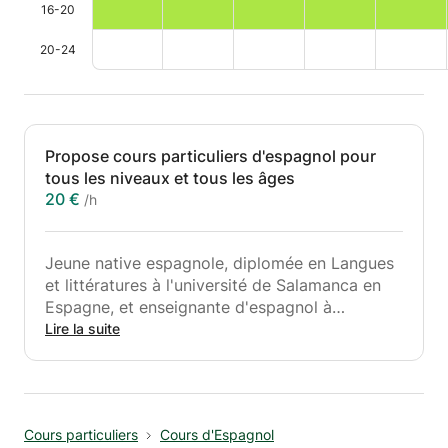
16-20
20-24
Propose cours particuliers d'espagnol pour
tous les niveaux et tous les âges
20 €
/h
Jeune native espagnole, diplomée en Langues
et littératures à l'université de Salamanca en
Espagne, et enseignante d'espagnol à
l'université Paris 13 durant un an propose des
Lire la suite
cours particuliers d'espagnol pour tous les
niveaux/âges. Grands débutants, cours de
conversation, soutien scolaire, rattrapages,
etc. Je donne des cours particuliers depuis
Cours particuliers
Cours d'Espagnol
déjà 3 ans. J'ai également eu la chance de