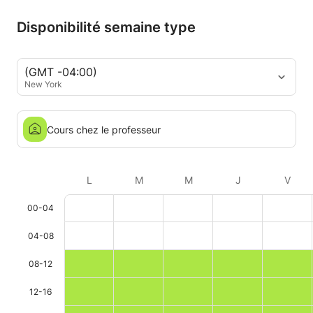
Disponibilité semaine type
(GMT -04:00)
New York
Cours chez le professeur
L
M
M
J
V
00-04
04-08
08-12
12-16