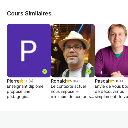
pouvoir obtenir une place pendant un an à
l'université Paris 13 en tant qu'enseignante
Cours Similaires
d'espagnol. Je travailles avec tout type de
niveau, et n'importe quel âge également.
Pierre
Ronald
Pascal
5.0
(4)
5.0
(4)
5.0
(4)
Enseignant diplômé
Le contexte actuel
Envie de vous boo
propose une
nous impose le
de découvrir ou
pédagogie
minimum de contacts
simplement de vo
individualisée, une aide
possible... Mais la
retrouver en angla
à la préparation des
bonne nouvelle, c’est
espagnol, allema
examens,
que les cours par
néerlandais ou
interrogations et
webcam restent
français? Je fais
autres. Une possibilité
possibles :)
certainement part
pour avancer dans la
des personnes qu'