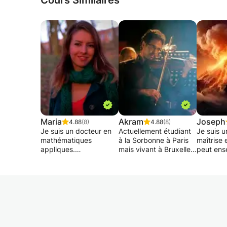
Cours Similaires
Maria
Akram
Joseph
4.88
(8)
4.88
(8)
Je suis un docteur en
Actuellement étudiant
Je suis u
mathématiques
à la Sorbonne à Paris
maîtrise 
appliques.
mais vivant à Bruxelles
peut ens
Enseignante
je dispense mon savoir
débutant
doctorante en math
de cette magnifique
intermédi
propose les cours
langue qui est l'arabe.
apprenan
mathématiques dans
Base de conjugaison,
de l'angl
les différents
de grammaire et
maternell
domaines. Je suis fier
enseignement de la
j'offre d
de rendre intéressant
culture Arabe en
individue
les mathématiques aux
général.
des tutor