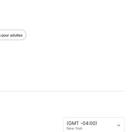
s pour adultes
(GMT -04:00)
New York