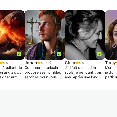
Jonah
Clara
Tracy
4.88
(8)
4.88
(8)
4.88
(8)
n étudiant de
Germano-américain
J'ai fait du soutien
Mon no
en anglais qui
propose ses humbles
scolaire pendant trois
je don
eigner aux
services pour vous
ans. Après une longue
particu
s, aux
accompagner dans
pause afin de finir mes
mesure
aires et aux
l'apprentisage de ses
études d'éducatrice
frança
ts avancés
langues maternelles,
spécialisée, j'ai décidé
adulte
ais. De langue
que ça soit pour une
de reprendre.
Le fran
e anglaise,
réussite d'éxamen ou
́arabe
es cours
juste pour le simple
Je peux aider des
langue
ls ainsi que
plaisir de mieux
élèves de primaire
iels de groupe
comprendre les paroles
dans toutes les
Je pos