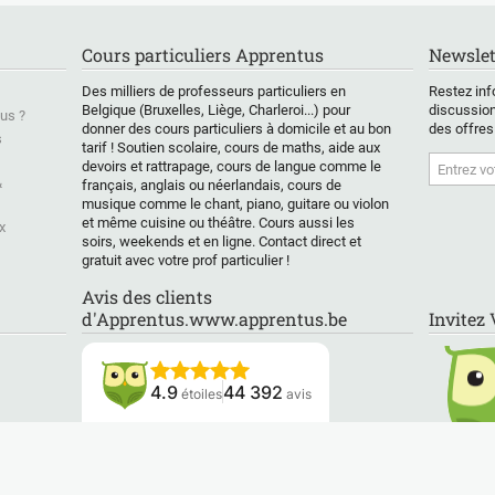
aire. Mes
de Goethe ou Faulkner.
matières ainsi que des
en lan
, qui ont été
Partager mes langues
élèves de secondaire
orienta
es d'amusantes
à travers des intérêts
(mais seulement pour
́univer
Cours particuliers Apprentus
Newslet
ctives par mes
communs, comme la
les matières
Bruxell
,
musique, le théatre ou
littéraires/langues).
Des milliers de professeurs particuliers en
Restez inf
ent des aides
le film, sont mes
Les sé
Belgique (Bruxelles, Liège, Charleroi...) pour
discussion
us ?
, de la musique
moyens de préference
J'ai étudié dans une
adapté
donner des cours particuliers à domicile et au bon
des offres
s
éances
tarif ! Soutien scolaire, cours de maths, aide aux
pour lancer
école de traduction en
des élè
devoirs et rattrapage, cours de langue comme le
s. Nous
l'apprentisage.
anglais et espagnol
pour a
&
français, anglais ou néerlandais, cours de
, mais il est
L'approche
ainsi que dans une
parler, 
musique comme le chant, piano, guitare ou violon
t important
d'apprentissage est
école d'éducation
le trava
et même cuisine ou théâtre. Cours aussi les
x
ser et de
bien sûr taillé sur
spécialisée. J'ai vécu
travau
soirs, weekends et en ligne. Contact direct et
du processus.
mesure, selon les
un an en Angleterre et
examens
gratuit avec votre prof particulier !
envies, necessités et
mon père est chilien.
prononc
capacités de la
Je parle donc
du sout
Avis des clients
personne apprenant.
parfaitement
quoi qu
d'Apprentus.www.apprentus.be
Invitez
l'espagnol.
́autre
besoin
J'ai également le
diplôme du First
4.9
44 392
étoiles
avis
Certificate of English.
Les co
indivi
J'adapte mes
groupe
Lisez nos avis
méthodes de travail
déplac
selon les élèves et leurs
des él