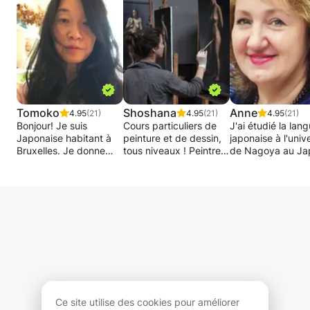
Tomoko
Shoshana
Anne
4.95
(21)
4.95
(21)
4.95
(21)
Bonjour! Je suis
Cours particuliers de
J'ai étudié la lan
Japonaise habitant à
peinture et de dessin,
japonaise à l'univ
Bruxelles. Je donne
tous niveaux ! Peintre
de Nagoya au Ja
des cours de japonais
de formation classique,
et j'ai obtenu le 
depuis 18 ans à
je peins avec passion
Niveau 1 (le plus 
domicile et dans une
depuis 20 ans et j'ai
niveau du test de
école. Je suis titulaire
étudié intensivement à
compétence japon
de diplômes de
Florence, en Italie. Je
J'ai également ét
sciences du langage.
vous enseignerai les
le japonais classi
Je fais des cours sur
bases de la lumière, de
le chinois classiqu
mesure: grammaire,
la forme, de la ligne, de
KU Leuven. J'ai
conversation, écriture,
la couleur et de
également obten
lecture, etc. Je
l'espace, et vous
diplôme d'études
m’adapte aux attentes
apprendrai à
supérieures en é
et objectifs de chaque
progresser et à vous
coréennes à la K
Ce site utilise des cookies pour améliorer