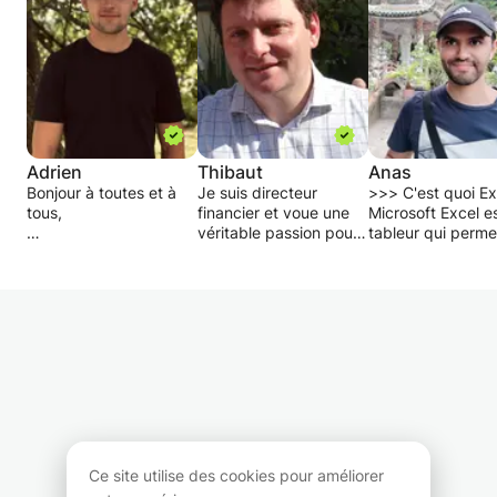
Adrien
Thibaut
Anas
Bonjour à toutes et à
Je suis directeur
>>> C'est quoi Ex
tous,
financier et voue une
Microsoft Excel e
véritable passion pour
tableur qui perme
Je m'appelle Adrien et
la comptabilité. De
faire des calculs,
je travaille en tant
formation comptable
d'analyser des
qu'auditeur chez
puis ingénieur
données grâce à
Ernst&Young (EY). Je
commercial, je suis tout
formules, des tab
suis également titulaire
à fait à l’aise avec son
et des graphique
du diplôme de Master
aspect académique et
en gestion de
suis en mesure de
>>> Quid de la
l'entreprise (spécialisé
l’illustrer de quantité
pédagogie ?
en expertise-
d’évènements vécus.
Je privilégie la
comptable et révisorat)
méthode
que j'ai obtenu à
J’ai donné ces
apprentissage par
l'ICHEC Brussels
dernières années de
pratique (learnin
Ce site utilise des cookies pour améliorer
Management School.
nombreux cours de
doing)