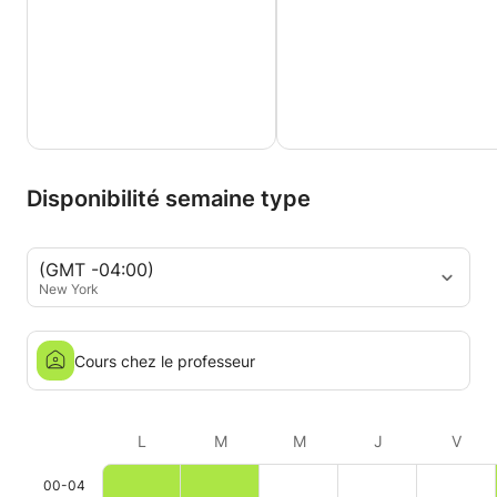
Disponibilité semaine type
(GMT -04:00)
New York
Cours chez le professeur
L
M
M
J
V
00-04