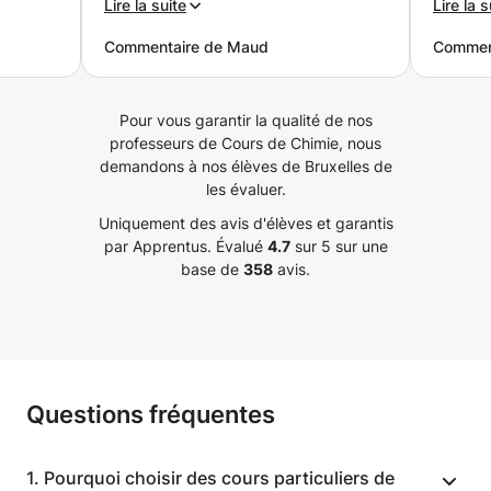
Lire la suite
Lire la s
ute, sa
seulement, vous avez réussi non
profes
Commentaire de Maud
Commen
nté
seulement à l’aider en maths, mais
les ba
e dans
surtout à lui redonner confiance.
systém
 Les
Elle est arrivée à son examen
de pati
Pour vous garantir la qualité de nos
i a
beaucoup plus sereine, et cela
positi
professeurs de Cours de Chimie, nous
oi, il
s’est vu dans ses résultats : elle a
qu’il t
demandons à nos élèves de Bruxelles de
i et
très bien réussi son CE1D et a
de phys
les évaluer.
obtenu de bonnes notes. Merci
classe.
Uniquement des avis d'élèves et garantis
ssage
pour votre patience, votre
plusieu
par Apprentus.
Évalué
4.7
sur 5 sur une
e en
gentillesse et votre façon de
avec b
base de
358
avis.
s pour
transmettre. Je suis vraiment
ma fill
es
heureuse de vous avoir trouvée
dévelo
cturés,
et je vous recommande sans la
raisonn
sants!
moindre hésitation à tous les
remerc
ugmenter
parents qui cherchent une prof à
plaisir
Questions fréquentes
0 à 16
la fois compétente, bienveillante
mon
et encourageante.
”
1. Pourquoi choisir des cours particuliers de