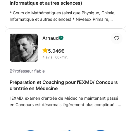
informatique et autres sciences)
universitaire : mathématiques, chimie minérale, physique,
mécanique, résistance des matériaux, électricité,
* Cours de Mathématiques (ainsi que Physique, Chimie,
électronique (analogique/numérique/industriel). - Cours
Informatique et autres sciences) * Niveaux Primaire,
particuliers ou en groupe, je m'adapte à toutes les
Secondaire et Supérieur * Enseignant diplômé
situations. Les cours peuvent également être dispensés
(mathématiques et sciences informatiques) * Ingénieur et
en anglais ! Je reste à votre disposition pour toutes
Arnaud
Physicien * Pédagogie individualisée * Aide à la
questions.
préparation des devoirs, interrogations ou examens *
5.0
46€
Possibilité de fournir des rapports d'avancement
4
avis
60-min.
Professeur fiable
Préparation et Coaching pour l'EXMD/ Concours
d'entrée en Médecine
l'EXMD, examen d'entrée de Médecine maintenant passé
en Concours est désormais légèrement plus compliqué .
La matière de cet examen est spécifique et nécessite un
enseignement de logique et non pas de la simple
récitation de cours appris par coeur. En effet, ce sont des
professeurs de Médecine qui créent les questions du