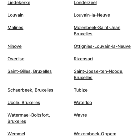
Liedekerke
Londerzeel
Louvain
Louvain-la-Neuve
Malines
Molenbeek-Saint-Jean,
Bruxelles
Ninove
Ottignies-Louvain-la-Neuve
Overijse
Rixensart
Saint-Gilles, Bruxelles
Saint-Josse-ten-Noode,
Bruxelles
Schaerbeek, Bruxelles
Tubize
Uccle, Bruxelles
Waterloo
Watermael-Boitsfort,
Wavre
Bruxelles
Wemmel
Wezembeek-Oppem