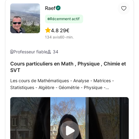
Raef
Récemment actif
4.8
29€
134
avis
60-min.
Professeur fiable
34
Cours particuliers en Math , Physique , Chimie et
SVT
Les cours de Mathématiques - Analyse - Matrices -
Statistiques - Algèbre - Géométrie - Physique -
Mécanique - Électricité - Chimie - Chimie Organique -
Biologie, Géologie des niveaux sécondaire ou universitaire
(programmes francais, belge, européen ou international)
se font par des explications soit approfondies soit par un
parcours rapide et résumé de besoin essentiel selon le cas
de chaque étudiant soutenu par des exercices du livre ou
des évaluations et des examens d’autres Lycées. Mon