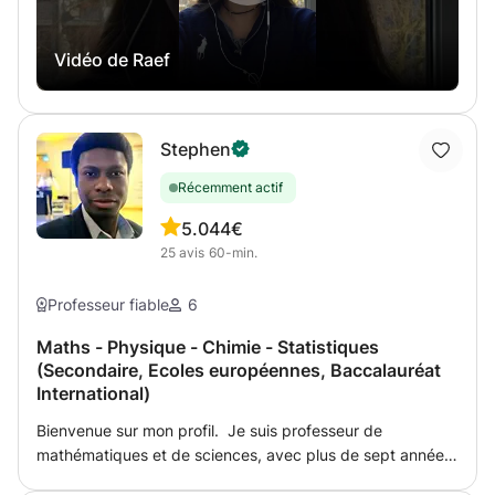
expérience est trop longue et durant des années, j'ai
acuqiert des méthodes pour chaque cas et pour chaque
Vidéo de Raef
étudiant pour combler ses lacunes avec des résultats les
meilleurs de Excellent, Très Bien et Bien comme mention
de mes étudiants. Ainsi que je peux aider les élèves à
mieux préparer les cours et soutien pour mieux préparer
Stephen
les devoirs de CNED dans les matières scientifiques.
Récemment actif
5.0
44€
25
avis
60-min.
Professeur fiable
6
Maths - Physique - Chimie - Statistiques
(Secondaire, Ecoles européennes, Baccalauréat
International)
Bienvenue sur mon profil. Je suis professeur de
mathématiques et de sciences, avec plus de sept années
d’expérience dans l’accompagnement d’élèves souhaitant