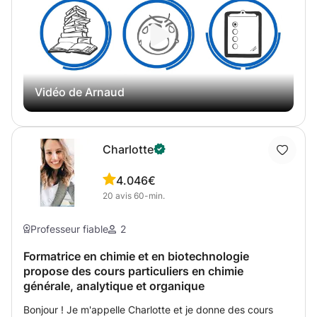
concours et cherchent à faire raisonner et réfléchir
l'étudiant en vue de le classer. Il y a 4 matières
scientifiques : -Mathématiques -Physique -Chimie -
Biologie Ces quatres matières sont essentielles à maîtriser
car elles vous suivront tout au long de vos deux premières
Vidéo de Arnaud
années de Bachelier. Et 4 matières non scientifiques : -
Ethique -Empathie -Raisonnement -Communication Ces
matières-ci reposent sur des principes assez simple et sur
beaucoup de logique, ce qui n'est parfois pas inné !
Charlotte
J'enseigne évidemment pour les 8 matières.
4.0
46€
20
avis
60-min.
Professeur fiable
2
Formatrice en chimie et en biotechnologie
propose des cours particuliers en chimie
générale, analytique et organique
Bonjour ! Je m'appelle Charlotte et je donne des cours