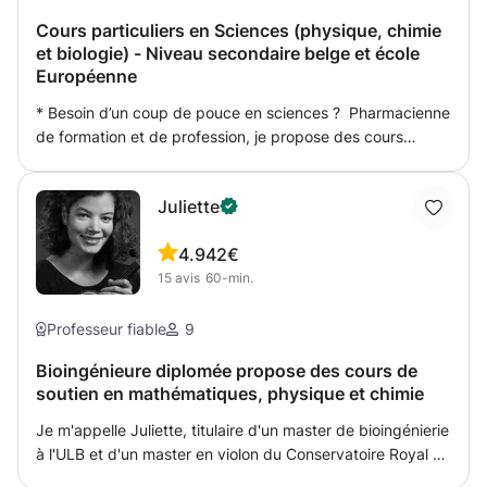
Cours particuliers en Sciences (physique, chimie
et biologie) - Niveau secondaire belge et école
Européenne
* Besoin d’un coup de pouce en sciences ? Pharmacienne
de formation et de profession, je propose des cours
particuliers en physique, chimie et biologie destinés aux
élèves d'établissements secondaire ainsi que de l’École
Juliette
Européenne. Avec 3 ans d’expérience dans
l’enseignement particulier, j’accompagne chaque élève de
4.9
42€
manière personnalisée afin de l’aider à progresser
15
avis
60-min.
efficacement et durablement. Mon objectif : renforcer la
compréhension, combler les lacunes et préparer les
élèves sereinement aux examens. * Pourquoi choisir mes
Professeur fiable
9
cours ? - Approche claire et structurée : Les sciences
Bioingénieure diplomée propose des cours de
deviennent plus accessibles grâce à des explications
soutien en mathématiques, physique et chimie
concrètes et des méthodes éprouvées. - Diagnostic des
difficultés : Ensemble, nous identifions les points à
Je m'appelle Juliette, titulaire d'un master de bioingénierie
améliorer et construisons des bases solides pour
à l'ULB et d'un master en violon du Conservatoire Royal de
progresser durablement. - Pédagogie personnalisée :
Bruxelles. Je donne des cours de soutien en