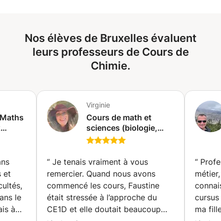
Nos élèves de Bruxelles évaluent
leurs professeurs de Cours de
Chimie.
Virginie
 Maths
Cours de math et
x
sciences (biologie,
chimie et physique)
réal)
(Watermael-Boitsfort)
ans
“
Je tenais vraiment à vous
“
Profe
 et
remercier. Quand nous avons
métier,
cultés,
commencé les cours, Faustine
connai
ans le
était stressée à l’approche du
cursus 
is à
CE1D et elle doutait beaucoup
ma fill
d’elle. En quelques séances
conten