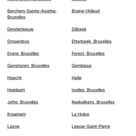
En choisissant nos professeurs à Bruxelles, votre
Berchem-Sainte-Agathe,
Braine-l'Alleud
Pourquoi Apprentus ?
enfant progresse rapidement et développe un
Bruxelles
véritable éveil scientifique.
Suivi personnalisé pour combler les lacunes.
Denderleeuw
Dilbeek
Préparation ciblée pour les grandes écoles.
Drogenbos
Etterbeek, Bruxelles
Nos professeurs qualifiés boostent la confiance
Evere, Bruxelles
Forest, Bruxelles
en soi et assurent une progression académique
durable.
Ganshoren, Bruxelles
Gembloux
Haacht
Halle
Hoeilaart
Ixelles, Bruxelles
Jette, Bruxelles
Koekelberg, Bruxelles
Kraainem
La Hulpe
Lasne
Leeuw-Saint-Pierre