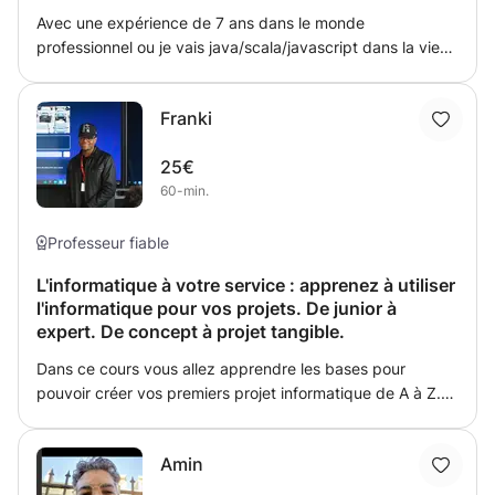
Avec une expérience de 7 ans dans le monde
professionnel ou je vais java/scala/javascript dans la vie
de tous les jours, je suis emmené a coacher des dev
juniors dans le cadre de mon travail. Je suis ponctuel et
Franki
pédagogue et aime ce que je fais
25€
60-min.
Professeur fiable
L'informatique à votre service : apprenez à utiliser
l'informatique pour vos projets. De junior à
expert. De concept à projet tangible.
Dans ce cours vous allez apprendre les bases pour
pouvoir créer vos premiers projet informatique de A à Z.
Du front-end au back-end. Chaque concept sera abordé,
étape par étape. L'on commencera par une initialisation et
Amin
une vision globale de l'informatique pour d'abord
déconstruire les croyances limitante que vous devez