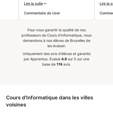
s
et à sa pédagogie, mon fils a
que Val
Lire la suite
Lire la s
fils
beaucoup progressé et a
qu'il 
Commentaire de User
Comment
ses
retrouvé confiance en lui en
mathém
ci
mathématiques. Nous sommes
avec V
Je
très satisfaits et le
Pour vous garantir la qualité de nos
recommandons.
”
professeurs de Cours d'Informatique, nous
demandons à nos élèves de Bruxelles de
les évaluer.
Uniquement des avis d'élèves et garantis
par Apprentus.
Évalué
4.8
sur 5 sur une
base de
174
avis.
Cours d'Informatique dans les villes
voisines