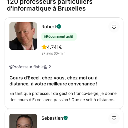
120 professeurs particuliers
d'informatique à Bruxelles
Robert
Récemment actif
4.7
41€
27
avis
60-min.
Professeur fiable
2
Cours d'Excel, chez vous, chez moi ou à
distance, à votre meilleure convenance !
En tant que professeur de gestion franco-belge, je donne
des cours d'Excel avec passion ! Que ce soit à distance
ou en présentiel, je vous propose de nombreux exemples
et exercices pour vous accompagner. Je me déplace sans
Sebastien
problème dans toute la région de Bruxelles et ses
environs, pour des cours d'au moins 2 heures. Pour la