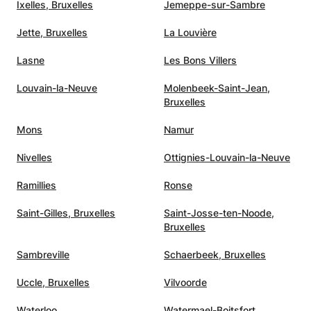
Ixelles, Bruxelles
Jemeppe-sur-Sambre
Jette, Bruxelles
La Louvière
Lasne
Les Bons Villers
Louvain-la-Neuve
Molenbeek-Saint-Jean,
Bruxelles
Mons
Namur
Nivelles
Ottignies-Louvain-la-Neuve
Ramillies
Ronse
Saint-Gilles, Bruxelles
Saint-Josse-ten-Noode,
Bruxelles
Sambreville
Schaerbeek, Bruxelles
Uccle, Bruxelles
Vilvoorde
Waterloo
Watermael-Boitsfort,