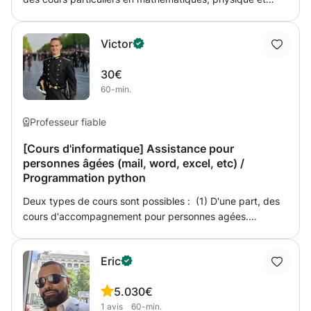
informatique pour élèves du secondaire et étudiants en
début d’université. J’aide les élèves à comprendre la
Victor
matière en profondeur, à reprendre confiance et à
améliorer leurs résultats, que ce soit pour une remise à
30€
niveau, un suivi régulier ou la préparation d’examens. Ma
60-min.
méthode est simple et efficace : explications claires,
reprise des bases si nécessaire et exercices ciblés.
Professeur fiable
[Cours d'informatique] Assistance pour
personnes âgées (mail, word, excel, etc) /
Programmation python
Deux types de cours sont possibles : (1) D'une part, des
cours d'accompagnement pour personnes agées.
Comment faciliter son accès à ses emails? Comment
configurer son matériel informatique? Comment créer un
Eric
environnement informatique simple et robuste dans le
temps. (2) D'autre part, j'enseigne la programmation aux
5.0
30€
personnes qui aimeraient découvrir ce domaine. Je peux
1
avis
60-min.
enseigner plusieurs langages de programmation, mais