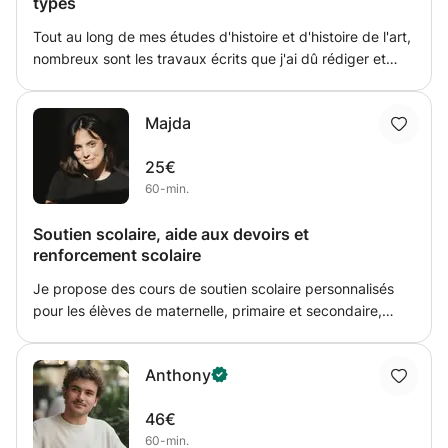
types
comptines pour améliorer la phonétique même si cela
paraît enfantin. J'utilise également les jeux pour
Tout au long de mes études d'histoire et d'histoire de l'art,
apprendre, par exemple, à décrire physiquement ou à
nombreux sont les travaux écrits que j'ai dû rédiger et
raconter sa routine...
relire, les miens comme ceux de mes collègues.
Parallèlement aux cours de français que je donne, c'est
Majda
avec plaisir que je vous viens en aide pour corriger
l'orthographe et la langue de vos travaux. Je peux
25€
également vous épauler pour tout ce qui a trait au
60-min.
méthodologique, si cela se révèle nécessaire.
Soutien scolaire, aide aux devoirs et
renforcement scolaire
Je propose des cours de soutien scolaire personnalisés
pour les élèves de maternelle, primaire et secondaire,
avec ou sans troubles d’apprentissage (dyslexie,
dyscalculie, dyspraxie, trouble de l’attention, profils
Anthony
neuroatypiques). Mon objectif est d’aider chaque élève à
progresser à son rythme, en renforçant sa
46€
compréhension, sa méthodologie et sa confiance en lui.
60-min.
J’adapte ma pédagogie en fonction des besoins