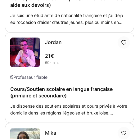
aide aux devoirs)
Je suis une étudiante de nationalité française et j’ai déjà
eu l’occasion d’aider d’autres jeunes, plus ou moins en
difficulté. En effet, après avoir identifié les failles, je vais
travailler avec l’élève sur les moyens que l’on peut mettre
Jordan
en place pour les combler. Cela passe par la répétition
des bases orthographiques et grammaticales, des
21€
dictées, des moyens mémo-techniques ou encore des
60-min.
activités plus stimulantes en fonction des centres
d’intérêts de l’élève. Je travaille en coopération avec
l’élève, pour qu’il comprenne ses difficultés et développe
Professeur fiable
une soif d’apprendre.
Cours/Soutien scolaire en langue française
(primaire et secondaire)
Je dispense des soutiens scolaires et cours privés à votre
domicile dans les régions liégeoise et bruxelloise.
Ensemble, nous ferons le maximum pour vous remettre à
niveau en français, que ce soit de l’orthographe, de la
Mika
grammaire ou de la conjugaison, je pourrai vous donner