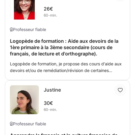
question? Pas de soucis, le prof se fera un immense plaisir
compréhensive le cours ira à votre rythme, avec une
de te répondre. Les leçons durent généralement 50
26€
orientation personnelle pour que nous puissions nous
minutes.
60-min.
attacher à développer le langage autour de thématiques
stimulantes.
Professeur fiable
Logopède de formation : Aide aux devoirs de la
1ère primaire à la 3ème secondaire (cours de
français, de lecture et d'orthographe).
Logopède de formation, je propose des cours d'aide aux
devoirs et/ou de remédiation/révision de certaines
matières de la 1ère année primaire à la 3ème année
secondaire. Je peux me déplacer dans un rayon de 20km
Justine
autour de Beyne-Heusay. Je peux également donner des
cours à mon domicile.
30€
60-min.
Professeur fiable