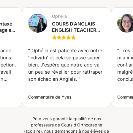
Ophelia
yntaxe
COURS D'ANGLAIS
age et
ENGLISH TEACHER
)
FROM THE UK,
enseignante diplômée
d'Angleterre
rande.
“
Ophélia est patiente avec notre
“
Très 
(Bruxelles)
tions
'individu' et cela se passe super
m'a im
rection,
bien. J'espère que notre ado va
confia
ravail
un peu se réveiller pour rattraper
malgré
 »
son échec en Anglais.
”
ttables
Commentaire de Yves
Comment
Pour vous garantir la qualité de nos
professeurs de Cours d'Orthographe
(scolaire), nous demandons à nos élèves de