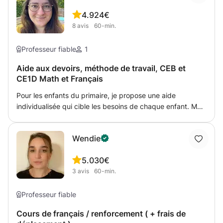
vous rencontrer. À bientôt, Justine
4.9
24€
8
avis
60-min.
Professeur fiable
1
Aide aux devoirs, méthode de travail, CEB et
CE1D Math et Français
Pour les enfants du primaire, je propose une aide
individualisée qui cible les besoins de chaque enfant. Mon
but est de redonner confiance en soi, combler les lacunes,
structurer la matière et donner une méthode de travail.
Wendie
Pour les plus grands en secondaire, je propose une
préparation au CE1D. 10 ans d'expérience en tant que
5.0
30€
professeur de piano m'ont permis d'aider mes élèves non
3
avis
60-min.
seulement dans la musique, mais aussi leur scolarité.
Aujourd'hui, je souhaite poursuivre ma carrière dans cette
voie.
Professeur fiable
Cours de français / renforcement ( + frais de