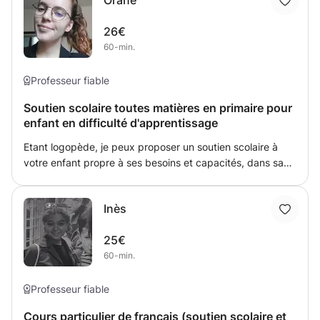
Orane
surcharger. Je suis patiente, ouverte et conciliante.
J'accueille les élèves de 10 à 15 ans.
26€
60-min.
Professeur fiable
Soutien scolaire toutes matières en primaire pour
enfant en difficulté d'apprentissage
Etant logopède, je peux proposer un soutien scolaire à
votre enfant propre à ses besoins et capacités, dans sa
zone proximale de développement, tout en proposant des
activités ludiques et motivantes en lien direct avec ses
Inès
besoins scolaires.
25€
60-min.
Professeur fiable
Cours particulier de français (soutien scolaire et