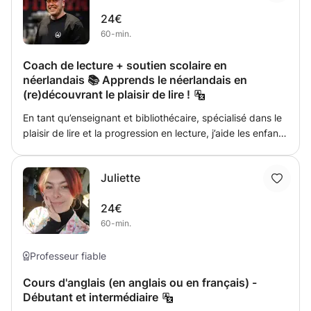
à l’enfant et de favoriser sa réussite scolaire.
24€
60-min.
Coach de lecture + soutien scolaire en
néerlandais 📚 Apprends le néerlandais en
(re)découvrant le plaisir de lire !
En tant qu’enseignant et bibliothécaire, spécialisé dans le
plaisir de lire et la progression en lecture, j’aide les enfants
à progresser en néerlandais grâce à une méthode qui
fonctionne vraiment : lire ce qu’ils aiment. Choisis toi-
Juliette
même les livres, bandes dessinées ou mangas que tu
veux lire – et découvre à quel point apprendre peut-être
24€
amusant ! Ensemble, nous lisons, discutons et écrivons
60-min.
autour de ce que tu as lu. Ton vocabulaire s’enrichit
naturellement, et le néerlandais devient de plus en plus
facile... et agréable ! ✔️ Soutien scolaire en néerlandais ✔️
Professeur fiable
Préparation aux tests et examens ✔️ Accent sur le plaisir
Cours d'anglais (en anglais ou en français) -
de lire et la confiance en soi Prêt(e) à (re)découvrir le
Débutant et intermédiaire
néerlandais avec plaisir ? Envoie-moi un message – je