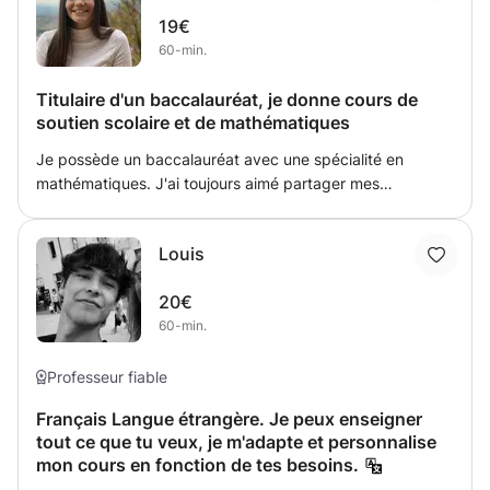
les meilleures méthodes et le meilleur investissement pour
19€
que vous puissiez vous relever de vos difficultés.
60-min.
Titulaire d'un baccalauréat, je donne cours de
soutien scolaire et de mathématiques
Je possède un baccalauréat avec une spécialité en
mathématiques. J'ai toujours aimé partager mes
connaissances avec les autres. Je propose des cours de
soutien scolaire pour l'enseignement primaire et des cours
Louis
en mathématiques pour l'enseignement secondaire
(jusqu'à la 3ème secondaire). Je suis attentionnée et
20€
patiente. Je m'adapte à chaque élève en fonction de son
60-min.
niveau et sa personnalité.
Professeur fiable
Français Langue étrangère. Je peux enseigner
tout ce que tu veux, je m'adapte et personnalise
mon cours en fonction de tes besoins.