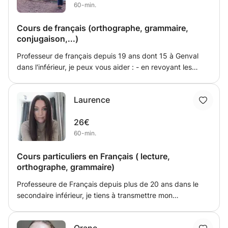
60-min.
Cours de français (orthographe, grammaire,
conjugaison,...)
Professeur de français depuis 19 ans dont 15 à Genval
dans l'inférieur, je peux vous aider : - en revoyant les
bases (orthographe, grammaire, conjugaison) de
l'enseignement primaire - à réussir le CE1D et à se
Laurence
préparer pour la 3e et 4e secondaire. - à assurer la
transition entre l'enseignement néerlandophone et
26€
francophone.
60-min.
Cours particuliers en Français ( lecture,
orthographe, grammaire)
Professeure de Français depuis plus de 20 ans dans le
secondaire inférieur, je tiens à transmettre mon
expérience en outillant les élèves en difficulté. Mon but
est de leur permettre de réussir leur scolarité sans les