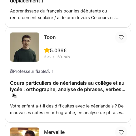
déplacement )
Apprentissage du français pour les débutants ou
renforcement scolaire / aide aux devoirs Ce cours est
destiné aux enfants et aux adolescents voulant apprendre
la langue ou ayant besoin de soutien dans leur étude.
Toon
N’hésitez pas à me contacter si vous avez besoin de plus
de renseignements.
5.0
36€
3
avis
60-min.
Professeur fiable
1
Cours particuliers de néerlandais au collège et au
lycée : orthographe, analyse de phrases, verbes…
Votre enfant a-t-il des difficultés avec le néerlandais ? De
mauvaises notes en orthographe, en analyse de phrases,
en vocabulaire ou dans d’autres matières importantes ?
Vous avez des difficultés avec la règle du « dt » ou
Merveille
l'analyse de phrases ? Vous n'arrivez pas à formuler une