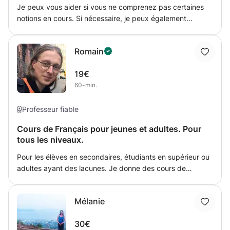
t’accompagne avec plaisir !
Je peux vous aider si vous ne comprenez pas certaines
notions en cours. Si nécessaire, je peux également
enseigner à partir du manuel de votre choix. J'étudie
l'anglais depuis plus de 10 ans maintenant, je peux donc
Romain
également vous aider à améliorer votre prononciation et
votre compréhension.
19€
60-min.
Professeur fiable
Cours de Français pour jeunes et adultes. Pour
tous les niveaux.
Pour les élèves en secondaires, étudiants en supérieur ou
adultes ayant des lacunes. Je donne des cours de
grammaire, d'orthographe et je vous aide à améliorer
votre vocabulaire et style d'écriture. Que ce soit pour vos
Mélanie
cours, pour communiquer au quotidien, écrire des lettres
ou être plus efficace au travail, la maîtrise du Français
30€
vous rend la vie plus agréable.