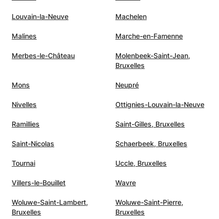
Louvain-la-Neuve
Machelen
Malines
Marche-en-Famenne
Merbes-le-Château
Molenbeek-Saint-Jean,
Bruxelles
Mons
Neupré
Nivelles
Ottignies-Louvain-la-Neuve
Ramillies
Saint-Gilles, Bruxelles
Saint-Nicolas
Schaerbeek, Bruxelles
Tournai
Uccle, Bruxelles
Villers-le-Bouillet
Wavre
Woluwe-Saint-Lambert,
Woluwe-Saint-Pierre,
Bruxelles
Bruxelles