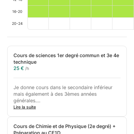
16-20
20-24
Cours de sciences 1er degré commun et 3e 4e
technique
25 €
/h
Je donne cours dans le secondaire inférieur
mais également à des 3èmes années
générales.
Je propose dès lors mon expérience acquise
Lire la suite
durant cette première année d'enseignement.
J'ai toujours été passionné de sciences et
Cours de Chimie et de Physique (2e degré) +
j'aime transmettre mon savoir à des jeunes
Préparation au CE1D
ayant des difficultés ou voulant simplement de