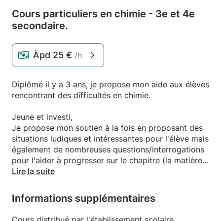
Cours particuliers en chimie - 3e et 4e
secondaire.
Àpd
25 €
/h
Diplômé il y a 3 ans, je propose mon aide aux élèves
rencontrant des difficultés en chimie.
Jeune et investi,
Je propose mon soutien à la fois en proposant des
situations ludiques et intéressantes pour l'élève mais
également de nombreuses questions/interrogations
pour l'aider à progresser sur le chapitre (la matière)
ciblé.
Lire la suite
J'aborde les choses de façon a permettre a l'élève
Informations supplémentaires
de progresser doucement et avec une meilleure
compréhension de la chimie.
Cours distribué par l'établissement scolaire.