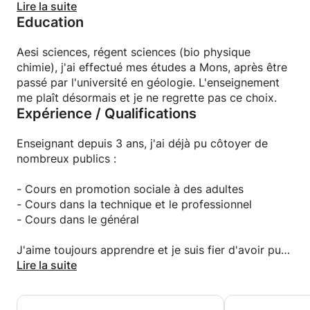
pour rendre la matière plus abordable et agréable.
Lire la suite
Education
J'aime enseigner et permettre aux étudiants
d'apprendre des choses et de comprendre la
Aesi sciences, régent sciences (bio physique
matière visée! Je me base sur les acquis de l'élève
chimie), j'ai effectué mes études a Mons, après être
ainsi que sur son profil d'apprentissage et nous
passé par l'université en géologie. L'enseignement
avançons pas à pas dans la matière pour une
me plaît désormais et je ne regrette pas ce choix.
Expérience / Qualifications
meilleure compréhension de celle-ci! :)
Chaque méthode de travail est propre à l'élève et il
est primordial de pouvoir comprendre comment
Enseignant depuis 3 ans, j'ai déjà pu côtoyer de
celui-ci travaille pour lui fournir les outils nécessaire
nombreux publics :
à sa compréhension.
- Cours en promotion sociale à des adultes
Apprendre nécessite de la curiosité et c'est a
- Cours dans la technique et le professionnel
l'enseignant de pousser ses élèves a en développer !
- Cours dans le général
J'aime toujours apprendre et je suis fier d'avoir pu
expérimenter ces divers publics!
Lire la suite
Humainement, nous apprenons chaque jour encore