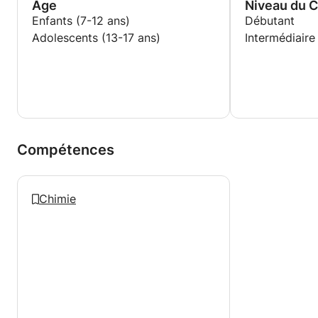
grâce à ces diverses expériences !
Age
Niveau du 
Enfants (7-12 ans)
Débutant
Adolescents (13-17 ans)
Intermédiaire
Compétences
Chimie