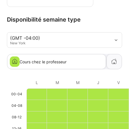
Disponibilité semaine type
(GMT -04:00)
New York
Cours chez le professeur
L
M
M
J
V
00-04
04-08
08-12
12-16