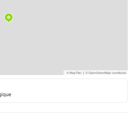
|
gique