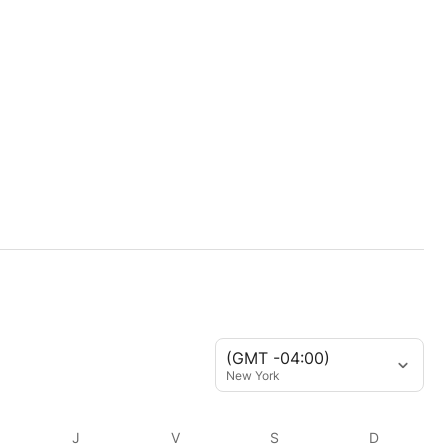
(GMT -04:00)
New York
J
V
S
D