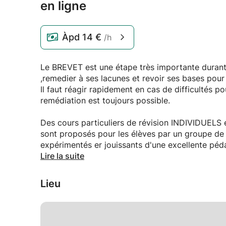
en ligne
Àpd
14 €
/h
Le BREVET est une étape très importante durant l
,remedier à ses lacunes et revoir ses bases pou
Il faut réagir rapidement en cas de difficultés po
remédiation est toujours possible.
Des cours particuliers de révision INDIVIDUEL
sont proposés pour les élèves par un groupe de
expérimentés er jouissants d'une excellente péda
TOUTES les matières sont disponibles chacune a
Lire la suite
Mathématiques, SVT , Physique Chimie, Français,
Avec :
Lieu
* remédiation des lacunes
* révision + résumé des notions de base
*séries d'exercices + applications
*exercices de pratiques