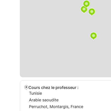
*entraînements aux épreuves et aux examens
Avec une excellente pédagogie ayant fait ses pr
supports variés.
Je peux vous aasurer qu'avec de la volonté et u
rapidement ses notes , remerdier à ses lacunes e
Cours chez le professeur
:
Tunisie
Arabie saoudite
Perruchot, Montargis, France