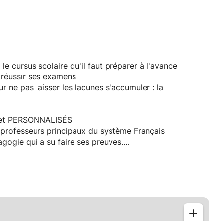
e cursus scolaire qu'il faut préparer à l'avance
r réussir ses examens
ur ne pas laisser les lacunes s'accumuler : la
S et PERSONNALISÉS
 professeurs principaux du système Français
gogie qui a su faire ses preuves.
vec un processeur spécialisé:
 Anglais, Histoire géographie