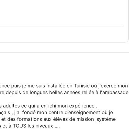
ure depuis de longues belles années reliée à l'ambassade
es adultes ce qui a enrichi mon expérience .
nçais , j'ai fondé mon centre d’enseignement où je
 et des formations aux élèves de mission ,système
tes matières et à TOUS les niveaux .
a plupart , francophones , expérimentés et très