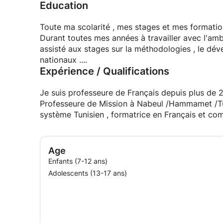
Education
qualifiés dont les résultats avec les élèves en t
Les cours sont dans plupart des cas INDIVIDUEL
On met un point d'honneur à aider nos élèves m
Toute ma scolarité , mes stages et mes formation
durant des années et à les satisfaire .
Durant toutes mes années à travailler avec l'amb
assisté aux stages sur la méthodologies , le d
nationaux ....
Expérience / Qualifications
Professeure de Mission à Nabeul /Hammamet /Tunis , professeure dans des écoles et lycée
système Tunisien , formatrice en Français et co
Age
Enfants (7-12 ans)
Adolescents (13-17 ans)