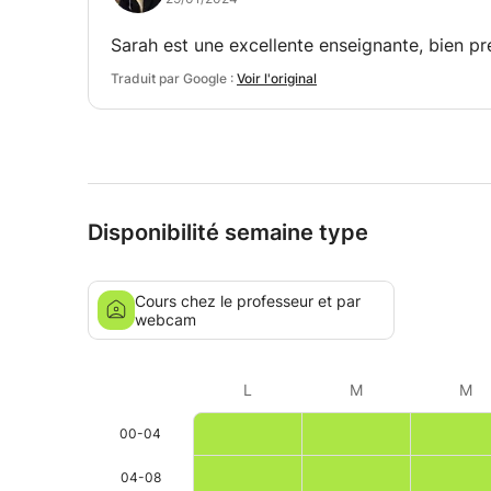
Sarah est une excellente enseignante, bien pr
Traduit par Google :
Voir l'original
Disponibilité semaine type
Cours chez le professeur et par
webcam
L
M
M
00-04
04-08