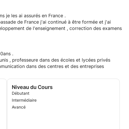
émoignent .
S ou en très PETITS groupes .
ême ceux en difficultés et avec des lacunes accumulées
s je les ai assurés en France .
assade de France j'ai continué à être formée et j'ai
éveloppement de l'enseignement , correction des examens
Je suis professeure de Français depuis plus de 20ans .
s privés
mmunication dans des centres et des entreprises
Niveau du Cours
Débutant
Intermédiaire
Avancé