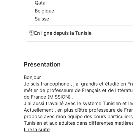
Qatar
Belgique
Suisse
En ligne depuis la Tunisie
Présentation
Bonjour ,
Je suis francophone , j'ai grandis et étudié en France puis je me suis installée en Tunisie où j'exerce mon
métier de professeure de Français et de littérat
de France (MISSION) .
J'ai aussi travaillé avec le système Tunisien et l
Actuellement , en plus d’être professeure de Fra
propose avec mon équipe des cours particuliers
Tunisien et aux adultes dans différen
Mon équipe est composée de professeurs , pour l
Lire la suite