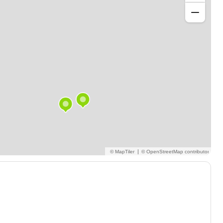
euves même avec les élèves en difficultés et des
n peu de sérieux l'apprenant pourra améliorer
t gagner de l'assurance.
|