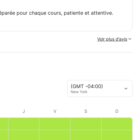
éparée pour chaque cours, patiente et attentive.
Voir plus d’avis
(GMT -04:00)
New York
J
V
S
D