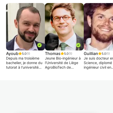
Ayoub
Thomas
Guillian
5.0
(1)
5.0
(1)
5.0
(1)
Depuis ma troisième
Jeune Bio-ingénieur à
Je suis docteur e
bachelier, je donne du
l'Université de Liège
Science, diplomé
tutorat à l'université
AgroBioTech de
ingénieur civil en
dans différents cours
Gembloux propose des
mathématique
(Mathématiques,
cours de maths,
appliqué. Je don
Electricité,
sciences (Physique,
cours en math,
Informatique, Physique
Chimie, biologie) et
physique et
et Projet) pour des
anglais à tout étudiant
informatique à
étudiants en Bachelier
du secondaire/
Ottignies et dans 
et en master.
primaire .
environs.
Je donne également
Disponible le week-
depuis trois ans des
end.
J'ai de nombreus
cours particuliers à des
Révision complète de
années d'expérie