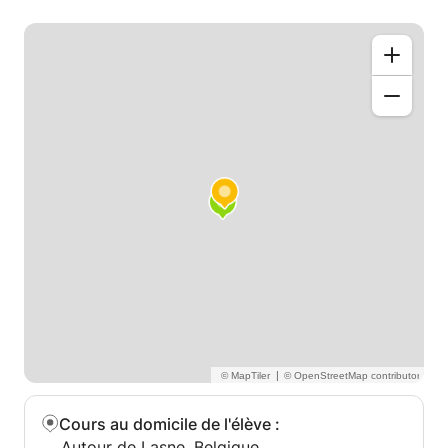
d'expérience aux États-Unis - global scientifique
visionnaire
Doctorat en géologie de l'Université d'Hawaii. 6 ans
d'expérience de recherche postdoctorale.
Compétences en gestion: étudiants MS et bacheliers
supervisés et chercheurs invités pendant 7 ans.
Compétences d'enseignement. Exposé sur le
système terrestre Histoire, sédimentologie,
changement climatique et cycles biogéochimiques.
Excellentes compétences en communication: 27
conférences internationales; 14 articles publiés dans
des revues à comité de lecture (Science, PNAS,
Nature)
|
Cours au domicile de l'élève
:
Autour de Lasne, Belgique