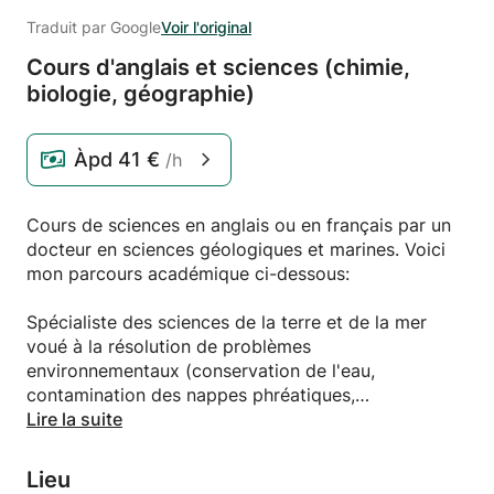
Traduit par Google
Voir l'original
Cours d'anglais et sciences (chimie,
biologie,
géographie)
Àpd
41 €
/h
Cours de sciences en anglais ou en français par un
docteur en sciences géologiques et marines. Voici
mon parcours académique ci-dessous:
Spécialiste des sciences de la terre et de la mer
voué à la résolution de problèmes
environnementaux (conservation de l'eau,
contamination des nappes phréatiques,
hydrogéologie, extermination des plastiques,
Lire la suite
séquestration du carbone, pollution anthropique),
individu créatif, joueur d'équipe et penseur
Lieu
autonome, intégrité et fiable, + de 15 ans