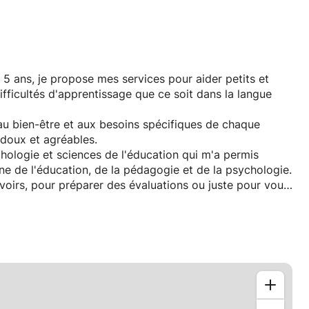
 5 ans, je propose mes services pour aider petits et
ifficultés d'apprentissage que ce soit dans la langue
ai au bien-être et aux besoins spécifiques de chaque
 doux et agréables.
ologie et sciences de l'éducation qui m'a permis
e de l'éducation, de la pédagogie et de la psychologie.
voirs, pour préparer des évaluations ou juste pour vous
vie de pouvoir vous apporter ce coup de pouce.