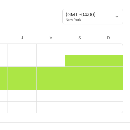
(GMT -04:00)
New York
J
V
S
D