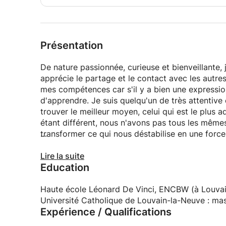
Présentation
De nature passionnée, curieuse et bienveillante, je suis une jeune femme pétillante et spontanée qui
apprécie le partage et le contact avec les autre
mes compétences car s'il y a bien une expression
d'apprendre. Je suis quelqu'un de très attentive 
trouver le meilleur moyen, celui qui est le plus
étant différent, nous n'avons pas tous les mêmes
transformer ce qui nous déstabilise en une force 
Concernant mes études, j'ai tout d'abord réalisé u
Lire la suite
Education
pouvoir aider mon prochain. Ma curiosité et ma 
psychologie, m'a ensuite menée à réaliser un mas
grâce à ce dernier pu développer mes connaissa
Haute école Léonard De Vinci, ENCBW (à Louvain-
expériences.
Université Catholique de Louvain-la-Neuve : mas
Expérience / Qualifications
Merci d'avance pour votre confiance et peut-être