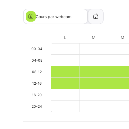
Cours par webcam
L
M
M
00-04
04-08
08-12
12-16
16-20
20-24