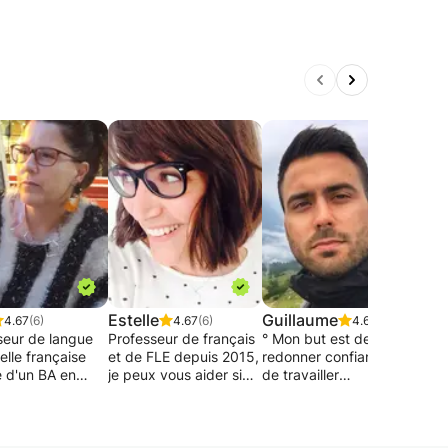
Estelle
Guillaume
Virg
4.67
(6)
4.67
(6)
4.67
(6)
seur de langue
Professeur de français
° Mon but est de
Ense
elle française
et de FLE depuis 2015,
redonner confiance et
en fr
re d'un BA en
je peux vous aider si
de travailler
lang
gie et de 15 ans
vous rencontrez des
progressivement selon
disc
ience, offrant
lacunes dans la langue
les compétences de
vos 
rvices de
de Molière.
l'apprenant.
prop
ure sur mesure en
° Je m'adapte au
vari