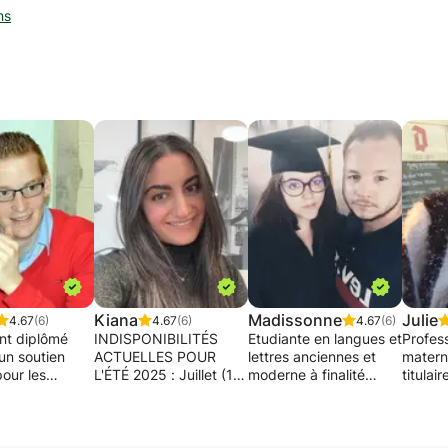
hs
Kiana
Madissonne
Julie
4.67
(6)
4.67
(6)
4.67
(6)
nt diplômé
INDISPONIBILITÉS
Etudiante en langues et
Profes
un soutien
ACTUELLES POUR
lettres anciennes et
matern
pour les
L'ÉTÉ 2025 : Juillet (14-
moderne à finalité
titulai
t pour la
15-17-21-25-28), Août
didactique (master 2),
philolo
ion des
(-), Septembre (1-10)
je propose une aide à
d'expér
tions et des
MERCI DE NE PAS
la préparation des
des se
L'objectif est
FIXER UN RENDEZ-
interrogations ou des
relect