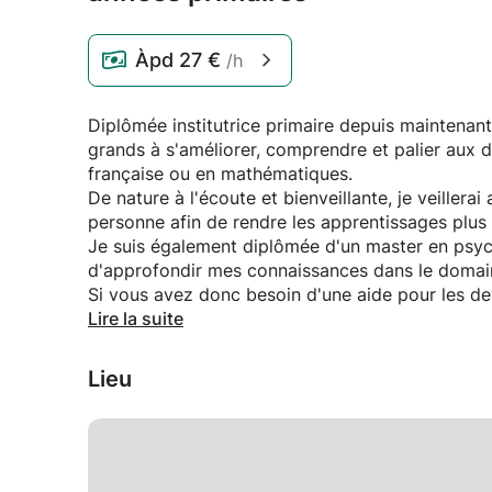
Àpd
27 €
/h
Diplômée institutrice primaire depuis maintenant
grands à s'améliorer, comprendre et palier aux d
française ou en mathématiques.
De nature à l'écoute et bienveillante, je veiller
personne afin de rendre les apprentissages plus
Je suis également diplômée d'un master en psych
d'approfondir mes connaissances dans le domain
Si vous avez donc besoin d'une aide pour les de
améliorer dans une de ces branches, je serai ra
Lire la suite
Lieu