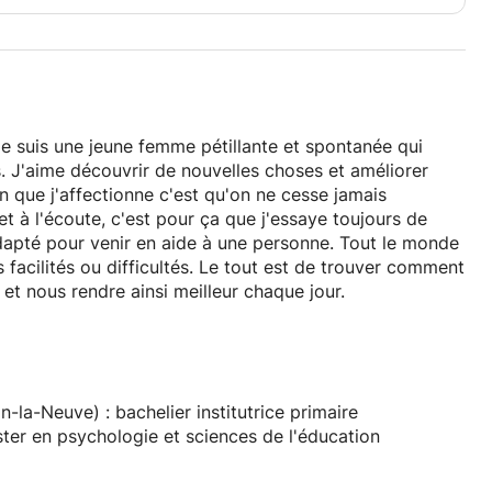
s. J'aime découvrir de nouvelles choses et améliorer
 que j'affectionne c'est qu'on ne cesse jamais
et à l'écoute, c'est pour ça que j'essaye toujours de
 adapté pour venir en aide à une personne. Tout le monde
 facilités ou difficultés. Le tout est de trouver comment
et nous rendre ainsi meilleur chaque jour.
n bachelier institutrice primaire car j'avais à coeur de
passion pour les domaines de l'éducation et de la
ter en psychologie et sciences de l'éducation. J'ai
nces et m'enrichir de nouveaux savoirs et de nouvelles
la-Neuve) : bachelier institutrice primaire
ter en psychologie et sciences de l'éducation
 à bientôt :)