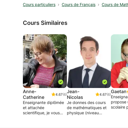
Cours particuliers
Cours de Français
Cours de Mat
Cours Similaires
Anne-
Jean-
Gaetan
4.67
(6)
4.67
(6)
Catherine
Nicolas
Enseigna
propose 
Enseignante diplômée
Je donnes des cours
scolaire 
et attachée
de mathématiques et
devoirs e
scientifique, je vous
physique (niveau
préparat
propose des cours
primaire ou secondaire)
interroga
particuliers en Français
examens. 