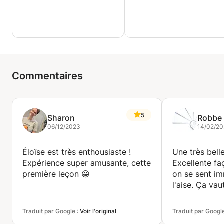
Commentaires
5
Sharon
Robbe
06/12/2023
14/02/20
Éloïse est très enthousiaste !
Une très bell
Expérience super amusante, cette
Excellente fa
première leçon 😀
on se sent i
l'aise. Ça vau
Traduit par Google :
Voir l'original
Traduit par Googl