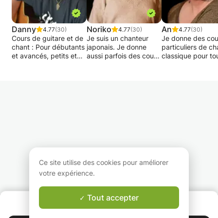
Danny
Noriko
An
4.77
(30)
4.77
(30)
4.77
(30)
Cours de guitare et de
Je suis un chanteur
Je donne des cou
chant : Pour débutants
japonais. Je donne
particuliers de ch
et avancés, petits et
aussi parfois des cours
classique pour to
grands. Chacun reçoit
de chant à l'Académie
niveaux, du débu
un plan de cours
de Charleroi. Je donne
au chanteur
personnel et des
également des cours
professionnel con
objectifs. Vous n'avez
particuliers de
Les deux en pers
pas besoin de
japonais. J'ai une
et en ligne sont
connaître de théorie.
licence d'enseignement
possibles. Dans 
Les cours se déroulent
du chant (Tokyo,
cours, vous
dans une salle de
2010).
apprendrez la
démonstration
Je peux apprendre la
technique du bel
agréable.
musique classique, pop
canto, que j'étudi
A votre rythme je vous
et contemporaine, ainsi
depuis des année
apprendrai la guitare et
que le solfège.
suis soprano
Ce site utilise des cookies pour améliorer
ses possibilités afin
professionnelle et
votre expérience.
que vous puissiez jouer
chante dans des
rapidement vos
opéras et des sal
chansons préférées.
concert du mond
Tout accepter
QUI SOMMES-NOUS ?
entier. Je vous
Garantie Le-Bon-Prof
Si vous venez chanter,
enseignerai ou v