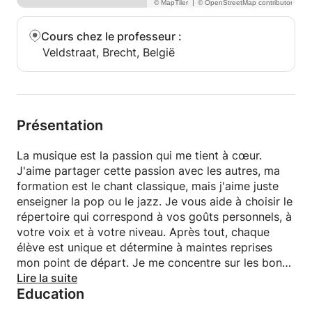
|
Cours chez le professeur
:
Veldstraat, Brecht, België
Présentation
La musique est la passion qui me tient à cœur.
J'aime partager cette passion avec les autres, ma
formation est le chant classique, mais j'aime juste
enseigner la pop ou le jazz. Je vous aide à choisir le
répertoire qui correspond à vos goûts personnels, à
votre voix et à votre niveau. Après tout, chaque
élève est unique et détermine à maintes reprises
mon point de départ. Je me concentre sur les bons
exercices techniques et le développement des
Lire la suite
Education
talents personnels. Je fais attention à la fois à la
technicité (pure technique de chant) et à la structure