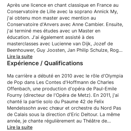
du répertoire avec un œil pour l'interprétation.
Après une licence en chant classique en France au
J'aime prendre en compte votre liste de souhaits
Conservatoire de Lille avec la soprano Annick My,
musicaux. Mes étudiants sont à la fois débutants et
j'ai obtenu mon master avec mention au
avancés qui souhaitent orienter leur carrière. Par le
Conservatoire d'Anvers avec Anne Cambier. Ensuite,
chant, je vous guide sur le chemin pour être au
j'ai terminé mes études avec un Master en
monde avec plus de confiance. Je suis ici pour vous
éducation. J'ai également assisté à des
guider dans la reconnaissance et l'appréciation de
masterclasses avec Lucienne van Dijk, Jozef de
votre voix. Tout le monde peut chanter, j'en suis
Beenhouwer, Guy Joosten, Jan Philip Schulze, Roger
convaincu!
Vignoles, Sandrine Pau et Gabriel Tacchino, entre
Lire la suite
Expérience / Qualifications
autres.
Ma carrière a débuté en 2010 avec le rôle d'Olympia
de Pop dans Les Contes d'Hoffmann de Charles
Offenbach, une production d'opéra de Paul-Emile
Fourny (directeur de l'Opéra de Metz). En 2011, j'ai
chanté la partie solo du Psaume 42 de Felix
Mendelssohn avec chœur et orchestre du Nord Pas
de Calais sous la direction d'Eric Deltour. La même
année, je chante régulièrement au Théâtre de
Sébastopol à Lille, où j'interprète des œuvres de
Lire la suite