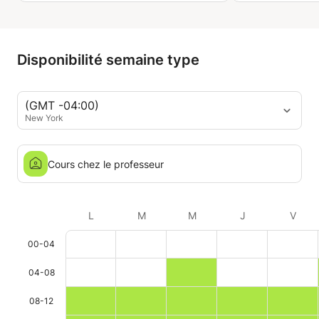
Disponibilité semaine type
(GMT -04:00)
New York
Cours chez le professeur
L
M
M
J
V
00-04
04-08
08-12